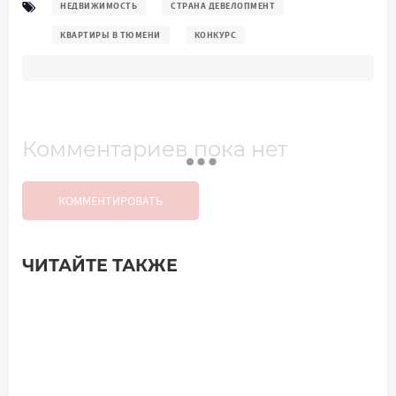
НЕДВИЖИМОСТЬ
СТРАНА ДЕВЕЛОПМЕНТ
КВАРТИРЫ В ТЮМЕНИ
КОНКУРС
Комментариев пока нет
КОММЕНТИРОВАТЬ
ЧИТАЙТЕ ТАКЖЕ
Добавить комментарий
Имя*
Ваш комментарий: