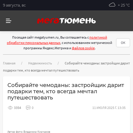
9 августа, вс
+ 25 °С
Посещая сайт megatyumen.ru, Вы соглашаетесь с
политикой
обработки персональных данных
, с использованием метрической
ОК
программы Яндекс.Метрика и
файлов cookie
.
Главная
Недвижимость
Собирайте чемоданы: застройщик дарит
подарки тем, кто всегда мечтал путешествовать
Собирайте чемоданы: застройщик дарит
подарки тем, кто всегда мечтал
путешествовать
3354
0
11 ИЮЛЯ 2025 Г. 13:35
Автор фото: Владимир Кирчаков