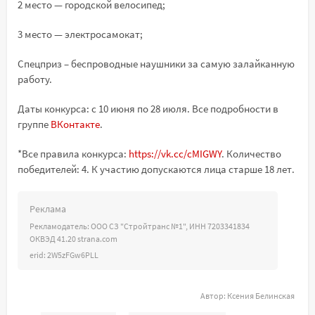
2 место — городской велосипед;
3 место — электросамокат;
Спецприз – беспроводные наушники за самую залайканную
работу.
Даты конкурса: с 10 июня по 28 июля. Все подробности в
группе
ВКонтакте
.
*Все правила конкурса:
https://vk.cc/cMIGWY
. Количество
победителей: 4. К участию допускаются лица старше 18 лет.
Реклама
Рекламодатель: ООО СЗ "Стройтранс №1", ИНН 7203341834
ОКВЭД 41.20 strana.com
erid: 2W5zFGw6PLL
Автор:
Ксения Белинская