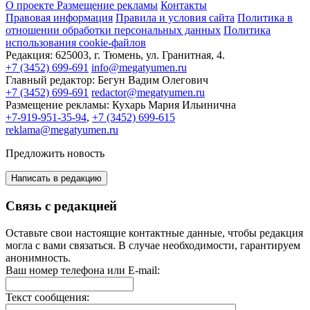
О проекте
Размещение рекламы
Контакты
Правовая информация
Правила и условия сайта
Политика в
отношении обработки персональных данных
Политика
использования cookie-файлов
Редакция:
625003, г. Тюмень, ул. Гранитная, 4.
+7 (3452) 699-691
info@megatyumen.ru
Главный редактор:
Бегун Вадим Олегович
+7 (3452) 699-691
redactor@megatyumen.ru
Размещение рекламы:
Кухарь Мария Ильинична
+7-919-951-35-94
,
+7 (3452) 699-615
reklama@megatyumen.ru
Предложить новость
Написать в редакцию
Связь с редакцией
Оставьте свои настоящие контактные данные, чтобы редакция
могла с вами связаться. В случае необходимости, гарантируем
анонимность.
Ваш номер телефона или E-mail:
Текст сообщения: