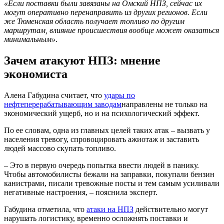
«Если поставки были завязаны на Омский НПЗ, сейчас их
могут оперативно перенаправить из других регионов. Если
же Тюменская область получает топливо по другим
маршрутам, влияние происшествия вообще может оказаться
минимальным»
.
Зачем атакуют НПЗ: мнение
экономиста
Алена Габудина считает, что
удары по
нефтеперерабатывающим заводам
направлены не только на
экономический ущерб, но и на психологический эффект.
По ее словам, одна из главных целей таких атак – вызвать у
населения тревогу, спровоцировать ажиотаж и заставить
людей массово скупать топливо.
– Это в первую очередь попытка ввести людей в панику.
Чтобы автомобилисты бежали на заправки, покупали бензин
канистрами, писали тревожные посты и тем самым усиливали
негативные настроения, – пояснила эксперт.
Габудина отметила, что
атаки на НПЗ
действительно могут
нарушать логистику, временно осложнять поставки и