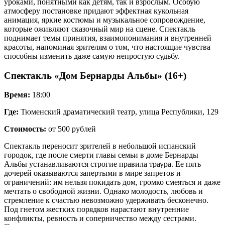
уроками, понятными как детям, так и взрослым. Особую
атмосферу постановке придают эффектная кукольная
анимация, яркие костюмы и музыкальное сопровождение,
которые оживляют сказочный мир на сцене. Спектакль
поднимает темы принятия, взаимопонимания и внутренней
красоты, напоминая зрителям о том, что настоящие чувства
способны изменить даже самую непростую судьбу.
Спектакль «Дом Бернарды Альбы» (16+)
Время:
18:00
Где:
Тюменский драматический театр, улица Республики, 129
Стоимость:
от 500 рублей
Спектакль переносит зрителей в небольшой испанский
городок, где после смерти главы семьи в доме Бернарды
Альбы устанавливаются строгие правила траура. Ее пять
дочерей оказываются запертыми в мире запретов и
ограничений: им нельзя покидать дом, громко смеяться и даже
мечтать о свободной жизни. Однако молодость, любовь и
стремление к счастью невозможно удерживать бесконечно.
Под гнетом жестких порядков нарастают внутренние
конфликты, ревность и соперничество между сестрами.