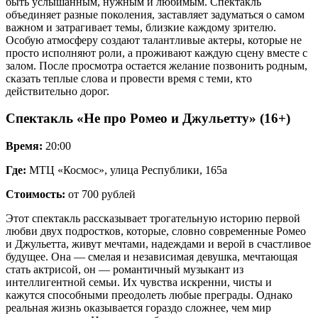
быть услышанным, нужным и любимым. Спектакль
объединяет разные поколения, заставляет задуматься о самом
важном и затрагивает темы, близкие каждому зрителю.
Особую атмосферу создают талантливые актеры, которые не
просто исполняют роли, а проживают каждую сцену вместе с
залом. После просмотра остается желание позвонить родным,
сказать теплые слова и провести время с теми, кто
действительно дорог.
Спектакль «Не про Ромео и Джульетту» (16+)
Время:
20:00
Где:
МТЦ «Космос», улица Республики, 165а
Стоимость:
от 700 рублей
Этот спектакль рассказывает трогательную историю первой
любви двух подростков, которые, словно современные Ромео
и Джульетта, живут мечтами, надеждами и верой в счастливое
будущее. Она — смелая и независимая девушка, мечтающая
стать актрисой, он — романтичный музыкант из
интеллигентной семьи. Их чувства искренни, чисты и
кажутся способными преодолеть любые преграды. Однако
реальная жизнь оказывается гораздо сложнее, чем мир