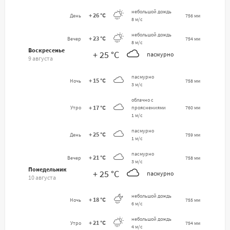
небольшой дождь
+ 26 °С
День
756 мм
8 м/с
небольшой дождь
+ 23 °С
Вечер
754 мм
8 м/с
Воскресенье
+ 25 °С
пасмурно
9 августа
пасмурно
+ 15 °С
Ночь
758 мм
3 м/с
облачно с
+ 17 °С
Утро
прояснениями
760 мм
1 м/с
пасмурно
+ 25 °С
День
759 мм
1 м/с
пасмурно
+ 21 °С
Вечер
758 мм
3 м/с
Понедельник
+ 25 °С
пасмурно
10 августа
небольшой дождь
+ 18 °С
Ночь
755 мм
6 м/с
небольшой дождь
+ 21 °С
Утро
754 мм
4 м/с