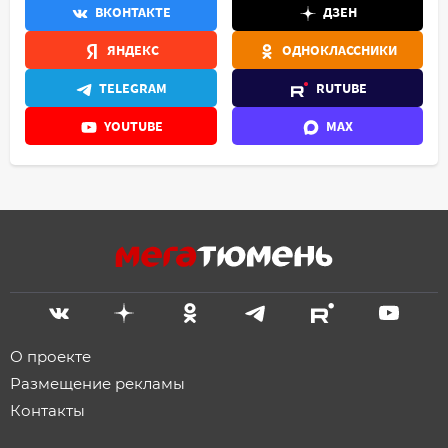
ВКОНТАКТЕ
ДЗЕН
ЯНДЕКС
ОДНОКЛАССНИКИ
TELEGRAM
RUTUBE
YOUTUBE
MAX
О проекте
Размещение рекламы
Контакты