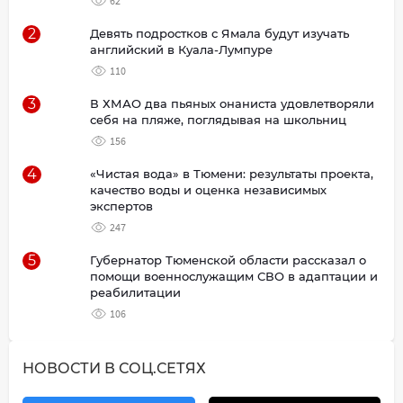
62
2
Девять подростков с Ямала будут изучать
английский в Куала-Лумпуре
110
3
В ХМАО два пьяных онаниста удовлетворяли
себя на пляже, поглядывая на школьниц
156
4
«Чистая вода» в Тюмени: результаты проекта,
качество воды и оценка независимых
экспертов
247
5
Губернатор Тюменской области рассказал о
помощи военнослужащим СВО в адаптации и
реабилитации
106
НОВОСТИ В СОЦ.СЕТЯХ