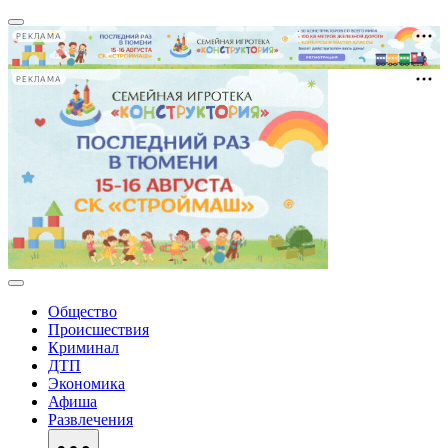
РЕКЛАМА
РЕКЛАМА
Общество
Происшествия
Криминал
ДТП
Экономика
Афиша
Развлечения