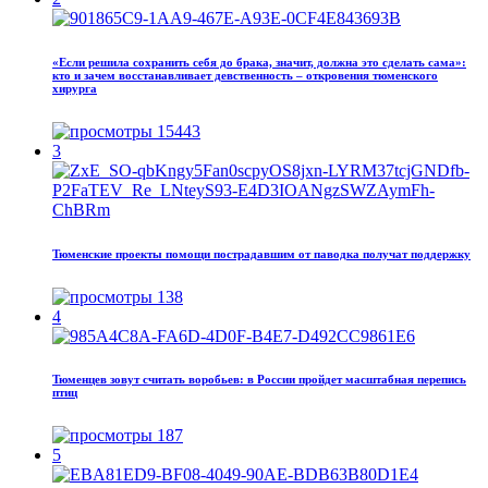
«Если решила сохранить себя до брака, значит, должна это сделать сама»:
кто и зачем восстанавливает девственность – откровения тюменского
хирурга
15443
3
Тюменские проекты помощи пострадавшим от паводка получат поддержку
138
4
Тюменцев зовут считать воробьев: в России пройдет масштабная перепись
птиц
187
5