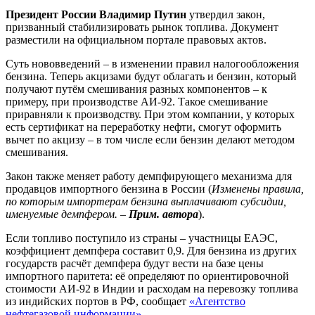
Президент России Владимир Путин
утвердил закон,
призванный стабилизировать рынок топлива. Документ
разместили на официальном портале правовых актов.
Суть нововведений – в изменении правил налогообложения
бензина. Теперь акцизами будут облагать и бензин, который
получают путём смешивания разных компонентов – к
примеру, при производстве АИ‑92. Такое смешивание
приравняли к производству. При этом компании, у которых
есть сертификат на переработку нефти, смогут оформить
вычет по акцизу – в том числе если бензин делают методом
смешивания.
Закон также меняет работу демпфирующего механизма для
продавцов импортного бензина в России (
Изменены правила,
по которым импортерам бензина выплачивают субсидии,
именуемые демпфером. –
Прим. автора
).
Если топливо поступило из страны – участницы ЕАЭС,
коэффициент демпфера составит 0,9. Для бензина из других
государств расчёт демпфера будут вести на базе цены
импортного паритета: её определяют по ориентировочной
стоимости АИ‑92 в Индии и расходам на перевозку топлива
из индийских портов в РФ, сообщает
«Агентство
нефтегазовой информации»
.