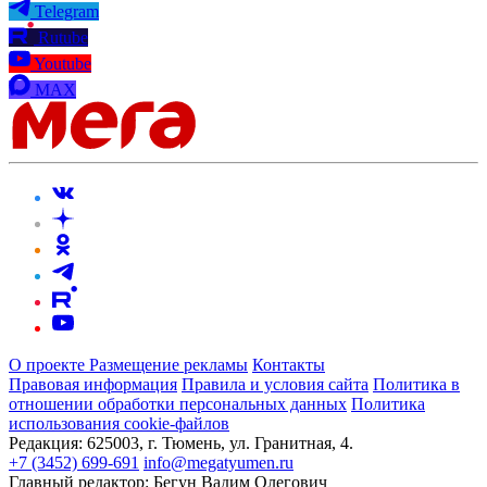
Telegram
Rutube
Youtube
MAX
О проекте
Размещение рекламы
Контакты
Правовая информация
Правила и условия сайта
Политика в
отношении обработки персональных данных
Политика
использования cookie-файлов
Редакция:
625003, г. Тюмень, ул. Гранитная, 4.
+7 (3452) 699-691
info@megatyumen.ru
Главный редактор:
Бегун Вадим Олегович