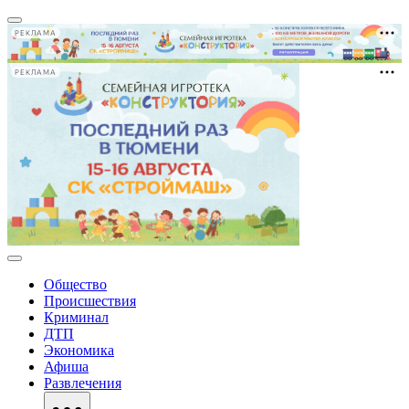
РЕКЛАМА
РЕКЛАМА
Общество
Происшествия
Криминал
ДТП
Экономика
Афиша
Развлечения