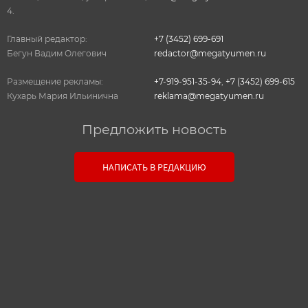
4.
Главный редактор:
+7 (3452) 699-691
Бегун Вадим Олегович
redactor@megatyumen.ru
Размещение рекламы:
+7-919-951-35-94
,
+7 (3452) 699-615
Кухарь Мария Ильинична
reklama@megatyumen.ru
Предложить новость
Связь с редакцией
НАПИСАТЬ В РЕДАКЦИЮ
Оставьте свои настоящие контактные данные,
чтобы редакция могла с вами связаться. В случае
необходимости, гарантируем анонимность.
Ваш номер телефона или E-mail:
Текст сообщения: