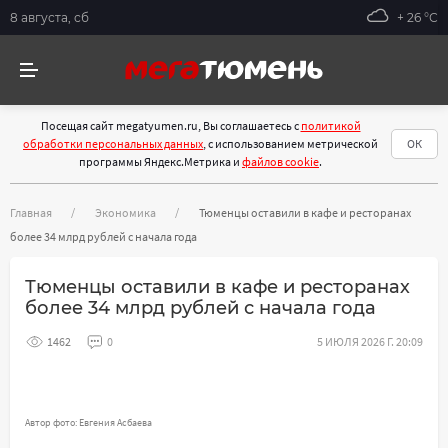
8 августа, сб
+ 26 °С
Посещая сайт megatyumen.ru, Вы соглашаетесь с
политикой
обработки персональных данных
, с использованием метрической
ОК
программы Яндекс.Метрика и
файлов cookie
.
Главная
Экономика
Тюменцы оставили в кафе и ресторанах
более 34 млрд рублей с начала года
Тюменцы оставили в кафе и ресторанах
более 34 млрд рублей с начала года
1462
0
5 ИЮЛЯ 2026 Г. 20:09
Автор фото: Евгения Асбаева