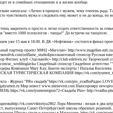
ведет ее в семейных отношениях и в жизни вообще.
зыве написала: «Лично я пришла с мужем, чему очееень рада. Т
сто чувствовать мужа и следовать ему, может и не до конца, но в
ниц закрепить и просто и легко отдать ответственность за семь
я "вместо 1000 психологов - танцы!" До встречи на танцполе.
ем уже 15 мая в 18.00. В ДК «Нефтяник» состоится финал проект
ный партнер проект МФЦ «Магелан» http://www.magellan-mfc.ru/О
жнойvk.com/oriflame_studioБриллиантовый спонсор Русская ювел
р Фитнес клуб «Эдельвейс» http://club-edelveis.ru/ Творческий с
://vk.com/ac_weddinglavka Свадебный спонсор Свадебное агентств
идеры Компании Mary Kay, Бьюти-эксперты ! Наталья Кисилева
5 ТЮМЕНСКАЯ ТУРИСТИЧЕСКАЯ КОМПАНИЯ https://vk.com/tyumen_
- Журнал "PRо свадьбу"https://vk.com/pro_svadbuРадио LOVE htt
gatyumen.ru Мир невест www.mirnevest.com Ньюспромру newsprom
ЕНЬ https://vk.com/tyumenregion72«Свадьба Plus» http://svadba-
http://vk.com/viktoriya2862 Лира Минеева - визаж в два штрих
т, выпускница Санкт-Петербургской школы образных решений, Е
едущая Школы стиля и красоты в Магеллане. https://vk.com/magell