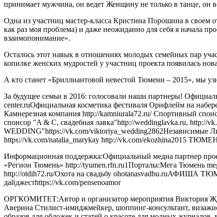
принимает мужчина, он ведет Женщину не только в танце, он 
Одна из участниц мастер-класса Кристина Порошина в своем от
как раз моя проблема) и даже неожиданно для себя я начала про
взаимопонимание».
Осталось этот навык в отношениях молодых семейных пар участ
копилке женских мудростей у участниц проекта появилась нова
А кто станет «Бриллиантовой невестой Тюмени – 2015», мы узна
За будущее семьи в 2016: голосовали наши партнеры! Официаль
center.ruОфициальная косметика фестиваля Орифлейм на набере
Камнерезная компания http://kamniurala72.ru/ Спортивный спонсо
спонсор "A & C, свадебная лавка"http://weddinglavka.ru, http
WEDDING"https://vk.com/viktoriya_wedding2862Независимые Л
https://vk.com/natalia_marykay http://vk.com/ekozhina201
Информационная поддержка:Официальный медиа партнер проекта 
«Регион Тюмень» http://tyumen.rfn.ru1Порталы:Мега Тюмень me
http://otdih72.ru/Охота на свадьбу ohotanasvadbu.ruАФИША ТЮМ
дайджестhttps://vk.com/pensenoamor
ОРГКОМИТЕТ:Автор и организатор мероприятия Виктория Жданова
Аверина Стилист-имиджмейкер, шоппинг-консультант, визажис
образов для обложек и статей о красоте для модных журналов, в