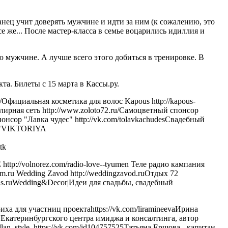
анец учит доверять мужчине и идти за ним (к сожалению, это
се же... После мастер-класса в семье воцарились идиллия и
ю мужчине. А лучше всего этого добиться в тренировке. В
а. Билеты с 15 марта в Кассы.ру.
фициальная косметика для волос Kapous http://kapous-
ирная сеть http://www.zoloto72.ru/Самоцветный спонсор
понсор "Лавка чудес" http://vk.com/tolavkachudesСвадебный
о ""VIKTORIYA
ttk
p://volnorez.com/radio-love--tyumen Теле радио кампания
.ru Wedding Zavod http://weddingzavod.ruОтдых 72
plus.ruWedding&Decor|Идеи для свадьбы, свадебный
а для участниц проектаhttps://vk.com/liramineevaИрина
катеринбургского центра имиджа и консалтинга, автор
an_style, https://vk.com/id104757525Татьяна Ершова - капитан