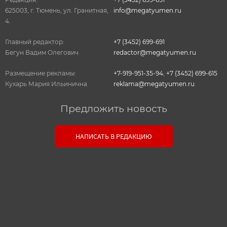
625003, г. Тюмень, ул. Гранитная,
info@megatyumen.ru
4.
Главный редактор:
+7 (3452) 699-691
Бегун Вадим Олегович
redactor@megatyumen.ru
Размещение рекламы:
+7-919-951-35-94
,
+7 (3452) 699-615
Кухарь Мария Ильинична
reklama@megatyumen.ru
Предложить новость
Связь с редакцией
НАПИСАТЬ В РЕДАКЦИЮ
Оставьте свои настоящие контактные данные,
чтобы редакция могла с вами связаться. В случае
необходимости, гарантируем анонимность.
Ваш номер телефона или E-mail: