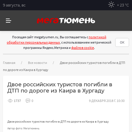
9 августа, вс
+ 23 °С
Посещая сайт megatyumen.ru, Вы соглашаетесь с
политикой
обработки персональных данных
, с использованием метрической
ОК
программы Яндекс.Метрика и
файлов cookie
.
Главная
Все новости
Двое российских туристов погибли в ДТП
по дороге из Каира в Хургаду
Двое российских туристов погибли в
ДТП по дороге из Каира в Хургаду
1737
0
9 ДЕКАБРЯ 2018 Г. 10:30
Двое российских туристов погибли в ДТП по дороге из Каира в Хургаду
Автор фото: Мегатюмень