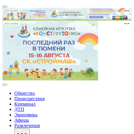
РЕКЛАМА
РЕКЛАМА
Общество
Происшествия
Криминал
ДТП
Экономика
Афиша
Развлечения