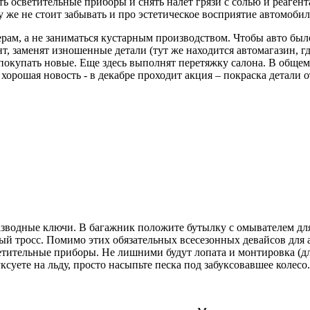
ь осветительные приборы и снять налет грязи с солью и реаген
у же не стоит забывать и про эстетическое восприятие автомобил
ам, а не заниматься кустарным производством. Чтобы авто было
 заменят изношенные детали (тут же находится автомагазин, где
покупать новые. Еще здесь выполнят перетяжку салона. В общем 
орошая новость - в декабре проходит акция – покраска детали от
, разводные ключи. В багажник положите бутылку с омывателем 
й тросс. Помимо этих обязательных всесезонных девайсов для а
етительные приборы. Не лишними будут лопата и монтировка (дл
ксуете на льду, просто насыпьте песка под забуксовавшее колесо.