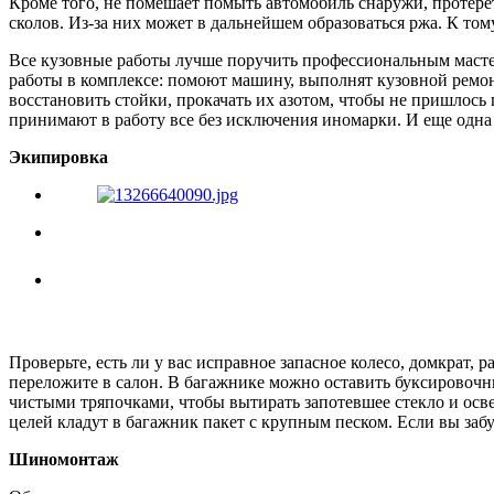
Кроме того, не помешает помыть автомобиль снаружи, протерет
сколов. Из-за них может в дальнейшем образоваться ржа. К том
Все кузовные работы лучше поручить профессиональным мастер
работы в комплексе: помоют машину, выполнят кузовной ремонт,
восстановить стойки, прокачать их азотом, чтобы не пришлось 
принимают в работу все без исключения иномарки. И еще одна х
Экипировка
Проверьте, есть ли у вас исправное запасное колесо, домкрат
переложите в салон. В багажнике можно оставить буксировочны
чистыми тряпочками, чтобы вытирать запотевшее стекло и осв
целей кладут в багажник пакет с крупным песком. Если вы забу
Шиномонтаж