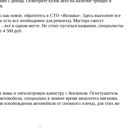
тами с днища. Осмотрите кузов авто на наличие трещин и
я.
 как новое, обратитесь в СТО «Япошка». Здесь выполнят все
 есть все необходимое для ремонта). Мастера смогут
– все в одном месте. Не стоит пугаться названия, специалисты
 4 500 руб.
для зимы и пятилитровую канистру с бензином. Огнетушитель
втомобиля, специально в зимнее время запаситесь мягкими,
я освобождения автомобиля от снежного плена), для этих же