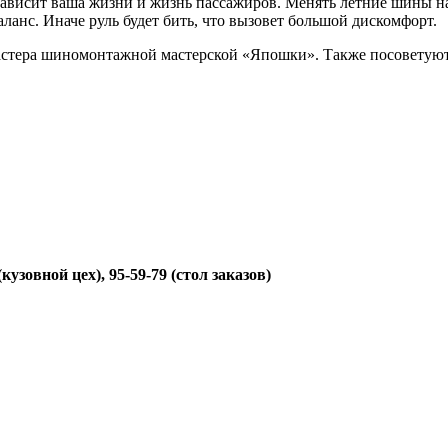
го зависит ваша жизни и жизнь пассажиров. Менять летние шины н
аланс. Иначе руль будет бить, что вызовет большой дискомфорт.
тера шиномонтажной мастерской «Япошки». Также посоветуют р
(кузовной цех), 95-59-79 (стол заказов)