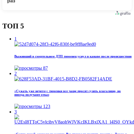
раз
ТОП 5
1
Выживший в смертельном ДТП тюменец уснул в канаве после происшествия
87
2
«Сужать уже нечего»: тюменки все чаще просят сузить влагалище, но
иногда получают отказ
123
3
«Сотни людей, очереди из машин. Все приехали почтить память». Диана и