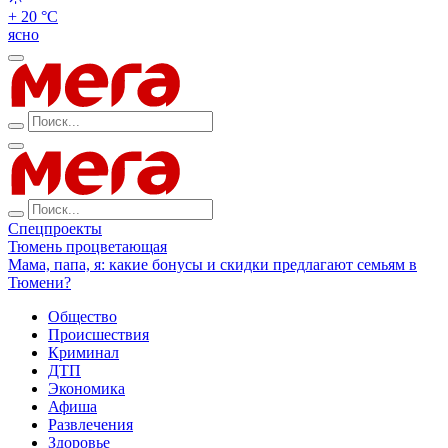
+ 20 °С
ясно
Спецпроекты
Тюмень процветающая
Мама, папа, я: какие бонусы и скидки предлагают семьям в
Тюмени?
Общество
Происшествия
Криминал
ДТП
Экономика
Афиша
Развлечения
Здоровье