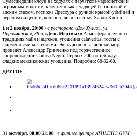
Сумасшедший клоун на ходулях с перчаткой-марионеткой и
огромным молотом, клоун-маньяк с чадящей бензопилой и
адским смехом, госпожа Дрессура с ручной крысой-убийцей и
черепом на цепи и, конечно, великолепная Харли Квинн.
1 и 2 ноября, 20:00
-
в ресторане «Дон Хулио», ул.
Первомайская, 38-а,
«День Мертвых»
.Атмосфера в лучших
традициях майя и ацтеков, угощения calaveritas, тосты с
фирменными коктейлями. Экскурсию в загробный мир
проведёт Александр Гринченко под торжественное
сопровождение Camisa Negra. Первых 200 гостей ждут
сладкие мексиканские угощения. Подробно: 68-02-68.
ДРУГОЕ
31 октября, 08:00-21:00
-
в фитнес-центре ATHLETIC GYM