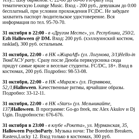
тематическую Lounge Music. Вход - 200 руб., девушкам до 0:00
бесплатный, при условии прохождения FC|DC. Не забудьте
захватить паспорт /водительское удостоверение. Вся
информация по тел. 95-70-70.
31 октября в 22:00
-
в «Другом Месте», ул. Республики, 250/2
,
Ezh Halloween @ DM.
Вход: 200 руб. (хэллоуинский костюм,
rasklad), 300 руб. остальным.
31 октября, 22:00
-
в НК «ЖираАff» (ул. Логунова, 3/1)
Hello-in
ТюмГАСУ party
. Сразу после Деюба первкурсника сюда
придут самые яркие и веселые студенты. FC/DC, 18+. Вход в
костюмах, 200 руб. Подробно: 98-53-08.
31 октября, 22:00
-
в НК «Мираж» (ул. Пермякова,
52,/1)
Halloween
. Качественные ритмы, ярчайшие образы.
Подробно: 33-12-11.
31 октября, 22:00
-
в НК «Stars» (ул. Мельникайте,
137)
Halloween
. В программе: Go-go freek, mc Alex Akulov и Dj
Ugin. Подробности: 676-676.
31 октября в 23:00
-
в клубе «Рокета», ул. Мурманская, 35,
Halloween PsychoParty
. Музыка ночи: The Boredom Breakers,
Rastess,Lucky 12. Вход только в костюмах, 300 руб.