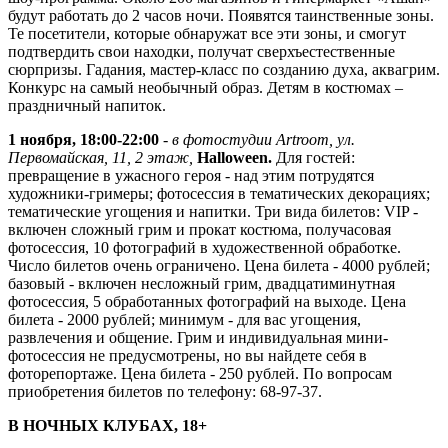
будут работать до 2 часов ночи. Появятся таинственные зоны.
Те посетители, которые обнаружат все эти зоны, и смогут
подтвердить свои находки, получат сверхъестественные
сюрпризы. Гадания, мастер-класс по созданию духа, аквагрим.
Конкурс на самый необычный образ. Детям в костюмах –
праздничный напиток.
1 ноября, 18:00-22:00
-
в фотостудии Artroom, ул.
Первомайская, 11, 2 этаж,
Halloween.
Для гостей:
превращение в ужасного героя - над этим потрудятся
художники-гримеры; фотосессия в тематических декорациях;
тематические угощения и напитки. Три вида билетов: VIP -
включен сложный грим и прокат костюма, получасовая
фотосессия, 10 фотографий в художественной обработке.
Число билетов очень ограничено. Цена билета - 4000 рублей;
базовый - включен несложный грим, двадцатиминутная
фотосессия, 5 обработанных фотографий на выходе. Цена
билета - 2000 рублей; минимум - для вас угощения,
развлечения и общение. Грим и индивидуальная мини-
фотосессия не предусмотрены, но вы найдете себя в
фоторепортаже. Цена билета - 250 рублей. По вопросам
приобретения билетов по телефону: 68-97-37.
В НОЧНЫХ КЛУБАХ, 18+