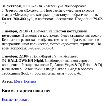
31 октября, 00:00
-
в НК «АRTek» (ул. Володарского,
14)
вечеринка «Хэллоуин»
. Программа с участием актеров
театра «Мимикрия», которые предстанут в образе нечисти.
Билет: 300-400 руб., в костюмах –бесплатно. Подробно: 79-02-
73.
1 ноября, 21:30
-
Halloween на шестой коттеджной
вечеринке.
Приходите в костюмах, будет страшно интересно.
Бесплатная развозка автобусов, тем, кто в образе, напиток в
неограниченном количестве, фото/видео-отчет, стриптиз. По
всем вопросам: 8-982-983-00-04.
1 ноября, 22:00
- в НК «ЖираFF», ул. Логунова,
3/1,
HALLOWEEN Night
. Слабонервным вход строго
воспрещен. Резиденты ночи: Dj Anton Vegas & Dj Briolin & Dj
Kirill Romeo. Голос ночи: Тимур Шквал. Вход: в образах
свободный (fc\dc), простым смертным – 300 руб.
Автор:
Мега Тюмень
Комментариев пока нет
Комментировать