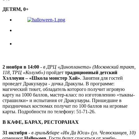
ДЕТЯМ, 0+
2 ноября в 14:00
-
в ДРЦ «Динопланета» (Московский тракт,
118, ТРЦ «Колумб»)
пройдет
традиционный детский
Хэллоуин – «Школа монстер Хай»
. Занятия для гостей
проведет Дракулаура - дочка Дракулы. В программе:
магический тикет, обладатель которого получит игровую
карту на 1000 баллов, мастер-класс по изготовлению «тыквы-
страшилки» и испытания от Дракулауры. Пришедшие в
праздничных костюмах получат по 100 баллов на игровые
карты. Подробности по телефону: 51-71-26.
В КАФЕ, БАРАХ, РЕСТОРАНАХ
31 октября
-
в гриль&баре «Ин Да Юса» (ул. Челюскинцев, 10)
отмечают
Halloween.
Гости будут спасаться от зомби-