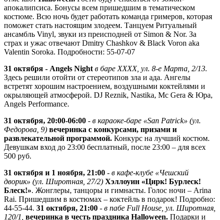
апокалипсиса. Бонусы всем пришедшим в тематическом
костюме. Всю ночь будет работать команда гримеров, которая
поможет стать настоящим злодеем. Танцуем Ритуальный
ансамбль Vinyl, звуки из преисподней от Simon & Nor. За
страх и ужас отвечают Dmitry Chashkov & Black Voron aka
Valentin Soroka. Подробности: 55-07-07
31 октября - Angels Night
в баре ХХХХ, ул. 8-е Марта, 2/13.
Здесь решили отойти от стереотипов зла и ада. Ангелы
встретят хорошим настроением, воздушными коктейлями и
окрыляющей атмосферой. DJ Reznik, Nastika, Mc Gera & Юра,
Angels Performance.
31 октября, 20:00-06:00
-
в караоке-баре «San Patrick» (ул.
Федорова, 9)
вечеринка с конкурсами, призами и
развлекательной программой.
Конкурс на лучший костюм.
Девушкам вход до 23:00 бесплатный, после 23:00 – для всех
500 руб.
31 октября и 1 ноября, 21:00
-
в кафе-клубе «Чешский
дворик» (ул. Широтная, 27/2)
Хэллоуин «Цирк! Бурлеск!
Блеск!»
. Жонглеры, танцоры и гимнасты. Голос ночи – Arina
Rai. Пришедшим в костюмах – коктейль в подарок! Подробно:
44-55-44.
31 октября, 21:00
-
в пабе Full House, ул. Широтная,
120/1,
вечеринка в честь праздника Halloween.
Подарки и