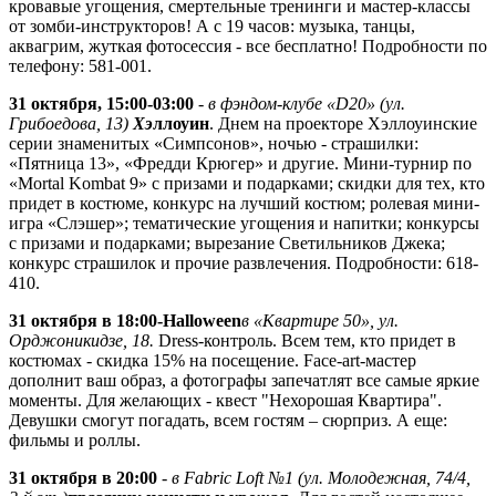
кровавые угощения, смертельные тренинги и мастер-классы
от зомби-инструкторов! А с 19 часов: музыка, танцы,
аквагрим, жуткая фотосессия - все бесплатно! Подробности по
телефону: 581-001.
31 октября, 15:00-03:00
-
в фэндом-клубе «D20» (ул.
Грибоедова, 13)
Хэ
ллоуин
. Днем на проекторе Хэллоуинские
серии знаменитых «Симпсонов», ночью - страшилки:
«Пятница 13», «Фредди Крюгер» и другие. Мини-турнир по
«Mortal Kombat 9» c призами и подарками; скидки для тех, кто
придет в костюме, конкурс на лучший костюм; ролевая мини-
игра «Слэшер»; тематические угощения и напитки; конкурсы
с призами и подарками; вырезание Светильников Джека;
конкурс страшилок и прочие развлечения. Подробности: 618-
410.
31 октября в 18:00
-
Halloween
в «Квартире 50», ул.
Орджоникидзе, 18.
Dress-контроль. Всем тем, кто придет в
костюмах - скидка 15% на посещение. Face-art-мастер
дополнит ваш образ, а фотографы запечатлят все самые яркие
моменты. Для желающих - квест "Нехорошая Квартира".
Девушки смогут погадать, всем гостям – сюрприз. А еще:
фильмы и роллы.
31 октября в 20:00
-
в Fabric Loft №1 (ул. Молодежная, 74/4,