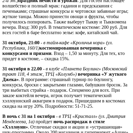
2-й эт.)
праздник нечисти и урожая
. Для гостей настоящее
волшебство и полный мрак: гадания и предсказания с
печеньками; страшные конкурсы и чертовски забавные игры;
жуткие танцы. Можно принести овощи и фрукты, чтобы
получилось попировать. Также выберут Тыкву и Тыквомена
вечера. Вход: 300 руб. В тематическом костюме: 200 руб. Для
всех гостей в баре бесплатно зелье: кофе, китайский чай.
31 октября, 21:00
-
в тайм-кафе «Кроличья нора» (ул.
Республики, 160/1)
костюмированная вечеринка с
конкурсами и призами
. Вход – 1,50 за минуту. Для тех, кто
придет в костюме, – скидка 15%.
31 октября в 22.00
-
в клубе «Планета Боулинг» (Московский
тракт 118, 4 этаж, ТРЦ «Колумб»)
вечеринка «У жуткого
Джека»
. В программе: страшный турнир по боулингу,
конкурсы, броски с закрытыми глазами, бабушкин бросок. За
три выбитых страйка - подарок. Спецменю для всех. При
заказе коктейля вечера, игрок получает тематический
хэллоуинский аквагрим в подарок. Пришедшим в костюмах
скидка на игру 20%. Подробности: 51-71-25.
В ночь с 31 на 1 октября
-
в ТРЦ «Кристалл» (ул. Дмитрия
Менделеева, 1а)
пройдет
ночь распродаж в стиле
«Хэллоуин»
. Отличные скидки и акции и «устрашающая»
шоу-программа. Около 200 магазинов и гипермаркет «Ашан»