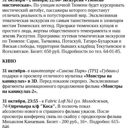
мистическая».
По улицам ночной Тюмени будет курсировать
мистический автобус, пассажиры которого перестанут
отличать реальность и потусторонний мир. Эксклюзивная
тематическая экскурсия по самым таинственным и зловещим
местам Тюменских легенд. Призраки тюменских купцов и
простого люда, жертвы общественного темперамента и наш
земляк Распутин. Программа: путевая тематическая экскурсия
по Тюмени: Сараи, Тычковка, Потаскуй, Татаро-Бухарская и
Ямская слободы, территории бывших кладбищ Текутьевское и
Всехсвятское. Билет: 650 руб. Подробности по тел. 64-01-85.
КИНО
31 октября
-
в кинотеатре «Синема Парк» (ТРЦ «Гудвин»)
подарки и просмотр отличного мультика
«Монстры на
каникулах» в 3D
. Перед показом сюрприз. Эксклюзивные
фрагменты анимационного продолжения фильма
«Монстры
на каникулах-2».
31 октября, 23:55
-
в Fabric Loft №1 (ул. Молодежная,
74/4)
премьера к/ф "Коса".
В полночь показ
абсолютно нового и страшного фильма ужасов. После
просмотра конференц связь по скайпу с продюсером фильма
Михаилом Канаевым. Билет - 200 руб., 16+. Подробно: 615-
846