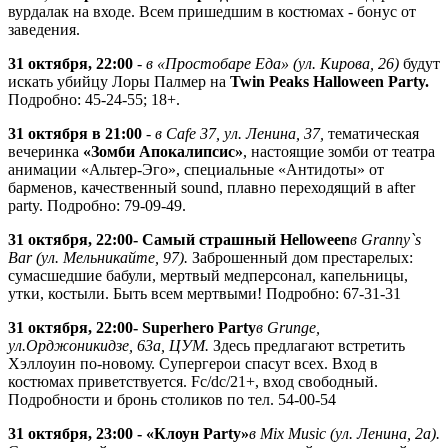
вурдалак на входе. Всем пришедшим в костюмах - бонус от
заведения.
31 октября, 22:00
-
в «Простобаре Еда» (ул. Кирова, 26)
будут
искать убийцу Лоры Палмер на
Twin Peaks Halloween Party.
Подробно: 45-24-55; 18+.
31 октября в 21:00
-
в Cafe 37, ул. Ленина, 37,
тематическая
вечеринка
«Зомби Апокалипсис»
, настоящие зомби от театра
анимации «Альтер-Эго», специальные «Антидоты» от
барменов, качественный sound, плавно переходящий в after
party. Подробно: 79-09-49.
31 октября, 22:00
- Самый страшный Helloween
в Granny`s
Bar (ул. Мельникайте, 97).
Заброшенный дом престарелых:
сумасшедшие бабули, мертвый медперсонал, капельницы,
утки, костыли. Быть всем мертвыми! Подробно: 67-31-31
31 октября, 22:00
- Superhero Party
в Grunge,
ул.Орджоникидзе, 63а, ЦУМ.
Здесь предлагают встретить
Хэллоуин по-новому. Супергерои спасут всех. Вход в
костюмах приветствуется. Fc/dc/21+, вход свободный.
Подробности и бронь столиков по тел. 54-00-54
31 октября, 23:00 - «Клоун Party»
в Mix Music (ул. Ленина, 2а).