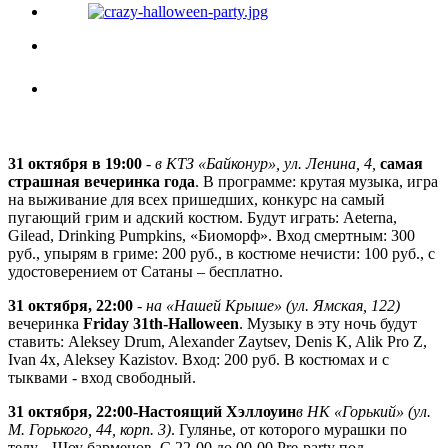
31 октября в 19:00
-
в КТЗ «Байконур», ул. Ленина, 4,
самая
страшная вечеринка года
. В программе: крутая музыка, игра
на выживание для всех пришедших, конкурс на самый
пугающий грим и адский костюм. Будут играть: Aeterna,
Gilead, Drinking Pumpkins, «Биоморф». Вход смертным: 300
руб., упырям в гриме: 200 руб., в костюме нечисти: 100 руб., с
удостоверением от Сатаны – бесплатно.
31 октября, 22:00
-
на «Нашей Крыше» (ул. Ямская, 122)
вечеринка
Friday 31th-Halloween
. Музыку в эту ночь будут
ставить: Aleksey Drum, Alexander Zaytsev, Denis K, Alik Pro Z,
Ivan 4x, Aleksey Kazistov. Вход: 200 руб. В костюмах и с
тыквами - вход свободный.
31 октября, 22:00
-
Настоящий Хэллоуин
в НК «Горький» (ул.
М. Горького, 44, корп. 3)
. Гулянье, от которого мурашки по
телу... Шоу барменов. С 22-00 до 00-00 Pre-party под