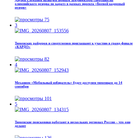
олимпийского резерва по каратэ в рамках проекта «Боевой кадровый
резерв»
75
3
Тюменских райдеров и спортсменов приглашают к участию в гранд-финале
«КАРДО»
82
4
Механизм «Мобильный избиратель» будет доступен тюменцам до 14
сентября
101
5
Тюменские поисковики работают в нескольких регионах России – что они
делают
126