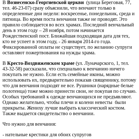
В
Вознесенско-Георгиевской церкви
(улица Береговая, 77,
тел. 46-23-07) сразу объяснили, что венчают только в
определенные дни недели: воскресенье, понедельник, среда и
пятница. Во время поста венчания также не проводят. Это
правило соблюдается во всех храмах. Последний венчальный
день в этом году – 28 ноября, потом начинается
Рождественский пост. Ближайшая подходящая дата для тех,
кто не успеет в этом году, - 26 января 2014-го года.
Фиксированной оплаты не существует, по желанию супруги
оставляют пожертвования на нужды храма.
В
Кресто-Воздвиженском храме
(ул. Луначарского, 1, тел.
43-32-58) рассказали, что специально к венчанию ничего
покупать не нужно. Если есть семейные иконы, можно
использовать их, предварительно показав священнику, потому
что для венчания подходят не все. Рушники (нарядные белые
полотенца) тоже можно принести свои, не покупая по случаю.
Особых требований к одежде венчающихся не предъявляют.
Однако желательно, чтобы плечи и колени невесты были
прикрыты. Жениху лучше выбрать классический костюм.
Также выдается свидетельство о венчании.
Что нужно для венчания:
- нательные крестики для обоих супругов