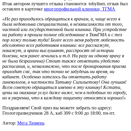
Итак автором лучшего отзыва становится tobyliner, отзыв был
оставлен в карточке
многопрофильной клиники, ТГМА
«Не раз приходилось обращаться к врачам, и, чаще всего я
была недовольна специалистами, в независимости от того,
частной или государственной была клиника. При устройстве
на работу я прошла полное обследование в ТюмГМА и с тех
пор хожу только туда! Более всего меня радует любезность
абсолютно всех работников клиники: все расскажут,
покажут, а врачи выслушают, расспросят об истории
болезни, чем ранее лечились и т.д. Ни разу ни одному врачу я
не была безразлична) Стоит также отметить удобство
расписания, и, немаловажно, что после бронирования приема
приходит смс, так что точно не забудешь ни время, ни
кабинет. Особенно хотелось бы отметить работу
гинекологов, в частности Татьяну Сигильетову! Она лучшая!
Всем советую обращаться именно в эту клинику! Кстати,
цены на оказание услуг даже ниже, чем в подобных по городу,
но я уверенна, что к каждому пациенту относятся хорошо!»
Поздравляем! Свой приз вы можете забрать по адресу:
Геологоразведчиков 28 А, каб 309 с 9:00 до 18:00, пн-пт.
Автор:
Мега Тюмень