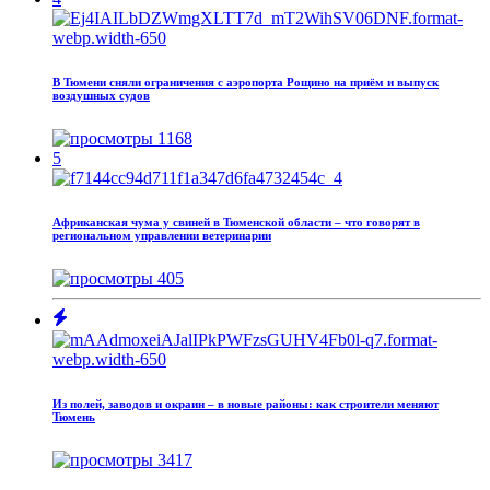
В Тюмени сняли ограничения с аэропорта Рощино на приём и выпуск
воздушных судов
1168
5
Африканская чума у свиней в Тюменской области – что говорят в
региональном управлении ветеринарии
405
Из полей, заводов и окраин – в новые районы: как строители меняют
Тюмень
3417