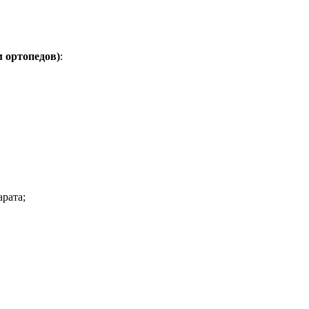
 ортопедов)
:
арата;