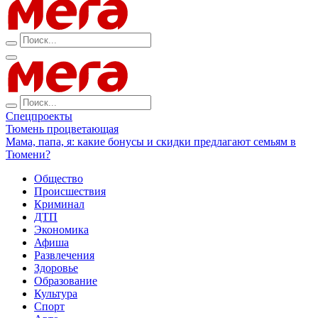
Спецпроекты
Тюмень процветающая
Мама, папа, я: какие бонусы и скидки предлагают семьям в
Тюмени?
Общество
Происшествия
Криминал
ДТП
Экономика
Афиша
Развлечения
Здоровье
Образование
Культура
Спорт