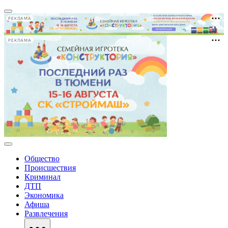
РЕКЛАМА
РЕКЛАМА
Общество
Происшествия
Криминал
ДТП
Экономика
Афиша
Развлечения