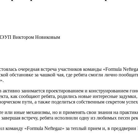
ГАМЭУП Виктором Новиковым
стоялась очередная встреча участников команды «Formula Nefte
й обстановке за чашкой чая, где ребята смогли лично пообщать
».
 активно занимается проектированием и конструированием гоно
кта, как сообщают ребята, родились новые интересные задумки, 
орческом пути, а также поделиться собственным секретом успех
т те или иные механизмы, но и применять свои знания на практи
авершая встречу, ребята исполнили одну из любимых песен рек
л команду «Formula Neftegaz» за теплый прием и, в преддверии