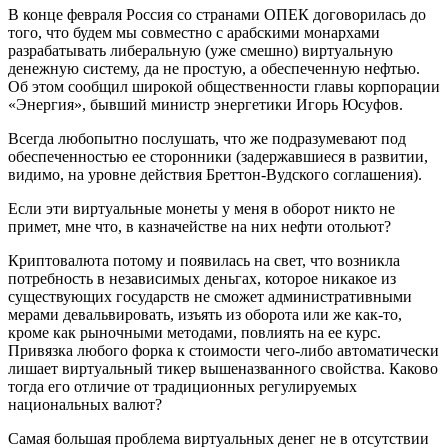
В конце февраля Россия со странами ОПЕК договорилась до
того, что будем мы совместно с арабскими монархами
разрабатывать либеральную (уже смешно) виртуальную
денежную систему, да не простую, а обеспеченную нефтью.
Об этом сообщил широкой общественности главы корпорации
«Энергия», бывший министр энергетики Игорь Юсуфов.
Всегда любопытно послушать, что же подразумевают под
обеспеченностью ее сторонники (задержавшиеся в развитии,
видимо, на уровне действия Бреттон-Вудского соглашения).
Если эти виртуальные монеты у меня в оборот никто не
примет, мне что, в казначействе на них нефти отольют?
Криптовалюта потому и появилась на свет, что возникла
потребность в независимых деньгах, которое никакое из
существующих государств не сможет административными
мерами девальвировать, изъять из оборота или же как-то,
кроме как рыночными методами, повлиять на ее курс.
Привязка любого форка к стоимости чего-либо автоматически
лишает виртуальный тикер вышеназванного свойства. Каково
тогда его отличие от традиционных регулируемых
национальных валют?
Самая большая проблема виртуальных денег не в отсутствии