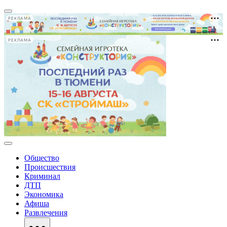
РЕКЛАМА
РЕКЛАМА
Общество
Происшествия
Криминал
ДТП
Экономика
Афиша
Развлечения