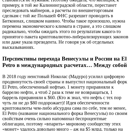
примеру, в той же Калининградской области, перестанет
преследовать майнеров, а расчеты по внешнеторговым
сделкам с той же Польшей ФНС разрешит проводить в
Биткоинах, слишком наивно. Чтобы такое произошло, нужна
перемена экономического климата в стране, а это слишком
радикально, чтобы ожидать этого по результатам какого-то
принятого пакета криптовалютно-либерализирующих законов
или даже указа президента. Не говоря уж об отдельных
высказываниях.
Перспективы перехода Венесуэлы и России на El
Petro в международных расчетах… Между собой
В 2018 году неистовый Николас (Мадуро) усилил цифровую
продвинутость своей страны и выпустил национальный форк
El Petro, обеспеченный нефтью. 1 монету приравняли к
баррелю нефти, а чтоб 2 раза к теме не возвращаться, 1
баррель приравняли к $60. (Кто ж знал, что нефть с тех пор
чуть ли не до $80 подорожает)! Идея обеспеченности
криптовалюты чем-либо абсурдна сама по себе, тем не менее,
El Petro (название национального форка Венесуэлы) по своим
свойствам очень сильно напоминал беспроцентные
облигации, поэтому «впарить» мировому сообществу этих
«монет» удалось довольно много – аж на $5 млрд. только на