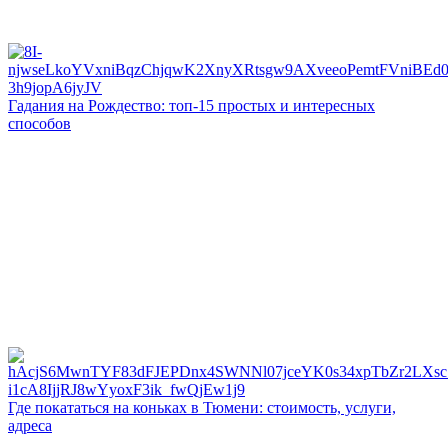
Гадания на Рождество: топ-15 простых и интересных
способов
Где покататься на коньках в Тюмени: стоимость, услуги,
адреса