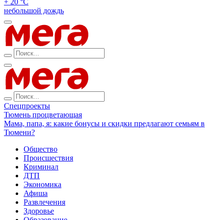
+ 20 °С
небольшой дождь
Спецпроекты
Тюмень процветающая
Мама, папа, я: какие бонусы и скидки предлагают семьям в
Тюмени?
Общество
Происшествия
Криминал
ДТП
Экономика
Афиша
Развлечения
Здоровье
Образование