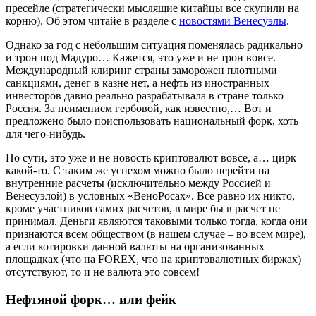
пресейле (стратегически мыслящие китайцы все скупили на
корню). Об этом читайе в разделе с
новостями Венесуэлы
.
Однако за год с небольшим ситуация поменялась радикально
и трон под Мадуро… Кажется, это уже и не трон вовсе.
Международный клиринг страны заморожен плотными
санкциями, денег в казне нет, а нефть из иностранных
инвесторов давно реально разрабатывала в стране только
Россия. За неимением гербовой, как известно,… Вот и
предложено было поиспользовать национальный форк, хоть
для чего-нибудь.
По сути, это уже и не новость криптовалют вовсе, а… цирк
какой-то. С таким же успехом можно было перейти на
внутренние расчеты (исключительно между Россией и
Венесуэлой) в условных «ВеноРосах». Все равно их никто,
кроме участников самих расчетов, в мире бы в расчет не
принимал. Деньги являются таковыми только тогда, когда они
признаются всем обществом (в нашем случае – во всем мире),
а если котировки данной валюты на организованных
площадках (что на FOREX, что на криптовалютных биржах)
отсутствуют, то и не валюта это совсем!
Нефтяной форк… или фейк