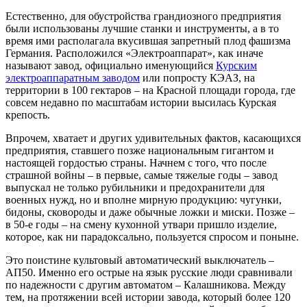
Естественно, для обустройства грандиозного предприятия
были использованы лучшие станки и инструменты, а в то
время ими располагала вкусившая запретный плод фашизма
Германия. Расположился «Электроаппарат», как иначе
называют завод, официально именующийся
Курским
электроаппаратным заводом
или попросту КЭАЗ, на
территории в 100 гектаров – на Красной площади города, где
совсем недавно по масштабам истории высилась Курская
крепость.
Впрочем, хватает и других удивительных фактов, касающихся
предприятия, ставшего позже национальным гигантом и
настоящей гордостью страны. Начнем с того, что после
страшной войны – в первые, самые тяжелые годы – завод
выпускал не только рубильники и предохранители для
военных нужд, но и вполне мирную продукцию: чугунки,
бидоны, сковороды и даже обычные ложки и миски. Позже –
в 50-е годы – на смену кухонной утвари пришло изделие,
которое, как ни парадоксально, пользуется спросом и поныне.
Это поистине культовый автоматический выключатель –
АП50. Именно его острые на язык русские люди сравнивали
по надежности с другим автоматом – Калашникова. Между
тем, на протяжении всей истории завода, который более 120