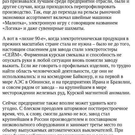
раз признавался лучшим среди предприятий отрасли, были и
другие случаи, когда приходилось перепрофилировать
производство. Так, еще до перехода на рельсы рыночной
экономики ассортимент включал швейные машинки
«Малютка», электронную игру с говорящим названием
«Логика» и даже сувенирные шахматы.
А вот в «лихие 90-е», когда электротехническая продукция в
прежних масштабах стране стала не нужна – было не до того,
настоящим спасением для завода стали электротостеры
«СЕЙМ». Фирменная курская смекалка и способность не
опускать руки в любой ситуации вновь помогли заводу
выжить. Если же говорить о профильных изделиях, то трудно
найти область человеческой деятельности, где они не
использовались: и на космодроме Байконур, и на первой в
мире АЭС в Обнинске, и на предприятиях Ирана и Бразилии,
и совсем рядом от завода – на крупнейшем в мире
месторождении железных руд, Курской магнитной аномалии.
Сейчас предприятие также вполне может удивить кого
угодно. С блеском преодолев штормовое постперестроечное
время, что, к слову, смогли далеко не все, завод стал
крупнейшим в России производителем и поставщиком
низковольтного оборудования и занимает третье место по
объему выпускаемых автоматических выключателей. При