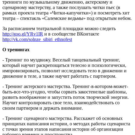
тренинги по музыкальному движению, актерскому и
сценарному мастерству, а также послушать читки пьес (в
рамках проекта театра «Читки-капучитки») и посмотреть хит
театра – спектакль «Салемские ведьмы» под открытым небом.
За расписанием театральной площадки можно следить
http://goo.gl/YRv1IR
и в сообществе ВКонтакте
http://vk.com/solnze_sibiri_ethnofest
О тренингах
- Тренинг по муздвижу. Веселый танцевальный тренинг,
который научит раскрепощаться телесно и психологически,
импровизировать, позволит исследовать тело в движении и
движение в теле, а также научит работать с партнером.
- Тренинг актерского мастерства. Тренинг-в-котором-может-
быть-все-что-угодно, чтобы сорвать закостенелые шаблоны,
развить воображение и запустить поток творческой энергии.
Научит контролировать свое тело, взаимодействовать со
своим партнером и держать внимание.
- Тренинг сценарного мастерства. Расскажет об основных
принципах написания истории, о методах работы сценариста
с точки зрения этапов написания истории об организации
рабочего времени и пространства.