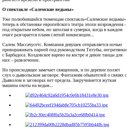
О спектакле «Салемские ведьмы»
Уже полюбившийся тюменцам спектакль«Салемские ведьмы»
теперь в обстановке европейского театра эпохи возрождения -
под открытым небом, но заползая в сумерки, когда в каждом
очаге разгорается пламя слепой инквизиции...
Салем. Массачусетс. Компания девушек отправляется ночью
привораживать парней под руководством Титубы, негритянки
с Барбадоса. Колдовское варево на костре и дикие танцы для
них – развлечение.
Но происходящее замечает священник, и по деревне ползет
слух о дьявольском заговоре. Фантазиям обывателей о связях с
Дьяволом и заговорах нет предела. Закручивается жуткая
машина охоты на ведьм...