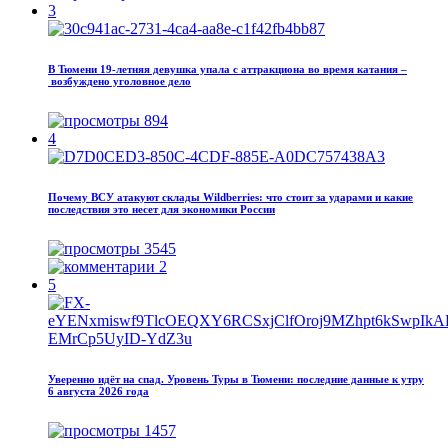
3
В Тюмени 19‑летняя девушка упала с аттракциона во время катания –
возбуждено уголовное дело
894
4
Почему ВСУ атакуют склады Wildberries: что стоит за ударами и какие
последствия это несет для экономики России
3545
2
5
Уверенно идёт на спад. Уровень Туры в Тюмени: последние данные к утру
6 августа 2026 года
1457