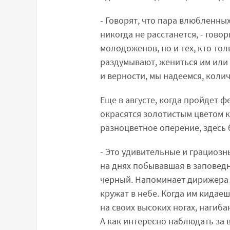
- Говорят, что пара влюбленны
никогда не расстанется, - гово
молодоженов, но и тех, кто то
раздумывают, жениться им или
и верности, мы надеемся, коли
Еще в августе, когда пройдет ф
окрасятся золотистым цветом к
разноцветное оперение, здесь 
- Это удивительные и грациозн
на днях побывавшая в заповедни
черный. Напоминает дирижера в
кружат в небе. Когда им кидае
на своих высоких ногах, нагиб
А как интересно наблюдать за 