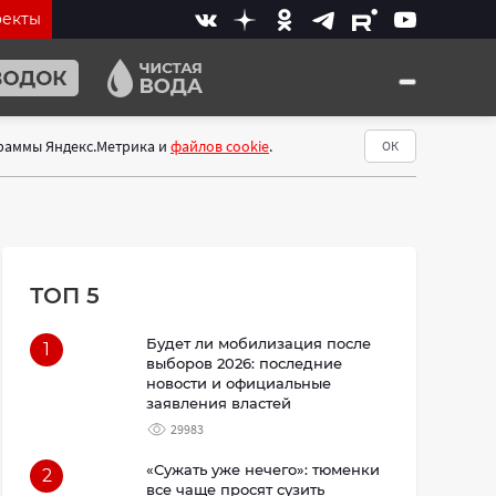
оекты
граммы Яндекс.Метрика и
файлов cookie
.
ОК
ТОП 5
Будет ли мобилизация после
1
выборов 2026: последние
новости и официальные
заявления властей
29983
«Сужать уже нечего»: тюменки
2
все чаще просят сузить