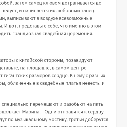
собой, затем самец клювом дотрагивается до
 целует, и начинается их любовный танец.
ми, выписывают в воздухе всевозможные
. И вот, представьте себе, что именно в этом
одить грандиозная свадебная церемония.
заторы с китайской стороны, позавидуют
дставьте, на площадке, в самом центре
 гигантских размеров сердце. К нему с разных
ры, облаченные в свадебные платья невесты и
н специально перемешают и разобьют на пять
родолжает Марина. - Одни отправятся к сердцу
йдут по музыкальному мостику, третьи доберутся
рах-зордах, которые перекатываются по земле.