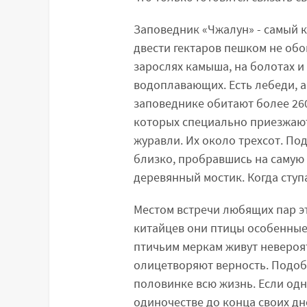
Заповедник «Чжалун» - самый 
двести гектаров пешком не обой
зарослях камыша, на болотах и
водоплавающих. Есть лебеди, аи
заповеднике обитают более 260
которых специально приезжают
журавли. Их около трехсот. П
близко, пробравшись на самую 
деревянный мостик. Когда ступа
Местом встречи любящих пар э
китайцев они птицы особенные
птичьим меркам живут невероятн
олицетворяют верность. Подоб
половинке всю жизнь. Если одна
одиночестве до конца своих дн