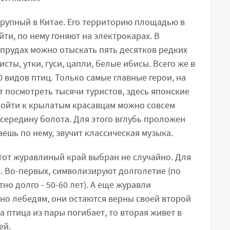
крупный в Китае. Его территорию площадью в
ти, по нему гоняют на электрокарах. В
 прудах можно отыскать пять десятков редких
сты, утки, гуси, цапли, белые ибисы. Всего же в
 видов птиц. Только самые главные герои, на
 посмотреть тысячи туристов, здесь японские
одойти к крылатым красавцам можно совсем
середину болота. Для этого вглубь проложен
ешь по нему, звучит классическая музыка.
тот журавлиный край выбран не случайно. Для
. Во-первых, символизируют долголетие (по
о долго - 50-60 лет). А еще журавли
но лебедям, они остаются верны своей второй
 птица из пары погибает, то вторая живет в
ей.