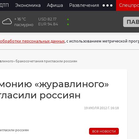
ДТП
Экономика
Афиша
Развлечения
Спецпр
+ 16 °С
USD 82.17
EUR 94.84
пасмурно
 обработки персональных данных
, с использованием метрической про
линого» бракосочетания пригласили россиян
монию «журавлиного»
гласили россиян
19 ИЮЛЯ 2012 Г. 16:18
игласили россиян
все новости