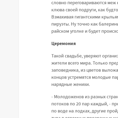
словно переговариваются меж 
клюва своей подруги, как будто
Взмахивая гигантскими крылья
пируэты. Ну точно как балерины
райском уголке и будет происх
Церемония
Такой свадьбе, уверяют органи
жители всего мира. Только пре
заповедника, из цветов выложат
концов устремятся молодые па
нарядные женихи.
- Молодоженов из разных стра
потоков по 20 пар каждый, - п
по воде на лодках, другие про
туда в огромных прозрачных ша