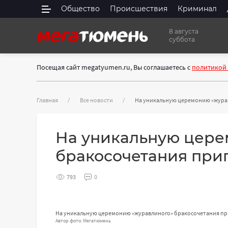
Общество
Происшествия
Криминал
8 августа
суббота
Посещая сайт megatyumen.ru, Вы соглашаетесь с
политикой
Главная
Все новости
На уникальную церемонию «журав
На уникальную цере
бракосочетания при
793
0
На уникальную церемонию «журавлиного» бракосочетания пр
Автор фото: Мегатюмень