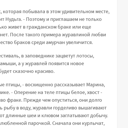
х, которая побывала в этом удивительном месте,
рит Нудьга. - Поэтому и приглашаем не только
лько живет в гражданском браке или еще
 нет. После такого примера журавлиной любви
чество браков среди амурчан увеличится.
естиваль, в заповеднике зацветут лотосы,
амыши, а у журавлей появится новое
будет сказочно красиво.
ые птицы, - восхищенно рассказывает Марина,
ке. - Оперение на теле птицы белое, хвост -
о фраке. Прежде чем опуститься, они долго
шь рыбу в воду, журавли горделиво вышагивают
ают длинные шеи и клювом заглатывают добычу.
влюбленной парочкой. Сначала они курлычат,