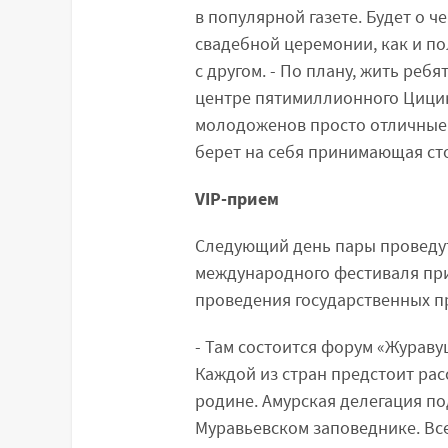
в популярной газете. Будет о че
свадебной церемонии, как и по
с другом. - По плану, жить ребя
центре пятимиллионного Цицика
молодоженов просто отличные.
берет на себя принимающая ст
VIP-прием
Следующий день пары проведут
международного фестиваля при
проведения государственных п
- Там состоится форум «Журавуш
Каждой из стран предстоит расс
родине. Амурская делегация по
Муравьевском заповеднике. Все