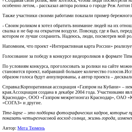
- Создавая свой ролик, мне хотелось, чтобы люди посмотрели 
особенно летом, - рассказал автора ролика о городе Реж Антон
Также участники своими работами показали пример бережного
- Своим роликом я хотел обратить внимание людей на их отнош
свалка и не бар на открытом воздухе. Повсюду, где я был, пер
котором ее лучше сохранить. Надеюсь, люди, посмотрев мой ро
Напомним, что проект «Интерактивная карта России» реализу
Голосование за победу в конкурсе видеороликов в формате Time-l
По условиям конкурса, проголосовать за ролики на сайте можно
становится проект, набравший большее количество голосов.Ис
образом голоса будут аннулированы, а автор проекта – дисква
Справка:Корпоративная ассоциация «Газпром на Кубани» – не
края.Ассоциация создана в декабре 2004 года. Участниками 
Краснодар», ООО «Газпром межрегионгаз Краснодар», ОАО «Кр
«СОГАЗ» и другие.
Time-lapse – это подборка фотографических кадров, которые п
показать четырехчасовой восход солнца, жизнь города, изменен
Автор:
Мега Тюмень