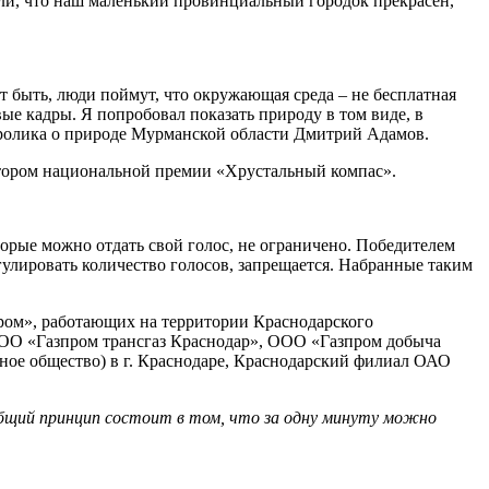
дели, что наш маленький провинциальный городок прекрасен,
т быть, люди поймут, что окружающая среда – не бесплатная
вые кадры. Я попробовал показать природу в том виде, в
ор ролика о природе Мурманской области Дмитрий Адамов.
атором национальной премии «Хрустальный компас».
оторые можно отдать свой голос, не ограничено. Победителем
улировать количество голосов, запрещается. Набранные таким
ром», работающих на территории Краснодарского
 ООО «Газпром трансгаз Краснодар», ООО «Газпром добыча
ое общество) в г. Краснодаре, Краснодарский филиал ОАО
 Общий принцип состоит в том, что за одну минуту можно