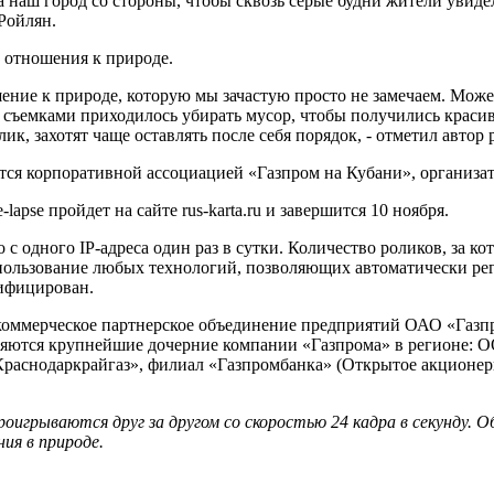
на наш город со стороны, чтобы сквозь серые будни жители уви
 Ройлян.
 отношения к природе.
ение к природе, которую мы зачастую просто не замечаем. Може
ед съемками приходилось убирать мусор, чтобы получились краси
лик, захотят чаще оставлять после себя порядок, - отметил авт
ется корпоративной ассоциацией «Газпром на Кубани», организ
apse пройдет на сайте rus-karta.ru и завершится 10 ноября.
 с одного IP-адреса один раз в сутки. Количество роликов, за к
пользование любых технологий, позволяющих автоматически рег
лифицирован.
коммерческое партнерское объединение предприятий ОАО «Газп
являются крупнейшие дочерние компании «Газпрома» в регионе:
аснодаркрайгаз», филиал «Газпромбанка» (Открытое акционерн
роигрываются друг за другом со скоростью 24 кадра в секунду.
ия в природе.