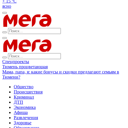
+ 15 °С
ясно
Спецпроекты
Тюмень процветающая
Мама, папа, я: какие бонусы и скидки предлагают семьям в
Тюмени?
Общество
Происшествия
Криминал
ДТП
Экономика
Афиша
Развлечения
Здоровье
Образование