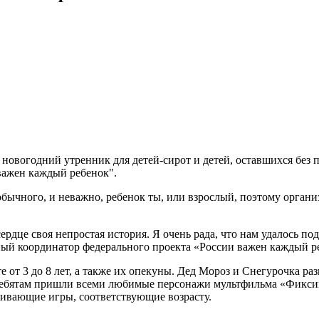
й новогодний утренник для детей-сирот и детей, оставшихся бе
важен каждый ребенок".
еобычного, и неважно, ребенок ты, или взрослый, поэтому орган
 сердце своя непростая история. Я очень рада, что нам удалось
ный координатор федерального проекта «России важен каждый р
 от 3 до 8 лет, а также их опекуны. Дед Мороз и Снегурочка ра
к ребятам пришли всеми любимые персонажи мультфильма «Фикси
вивающие игры, соответствующие возрасту.