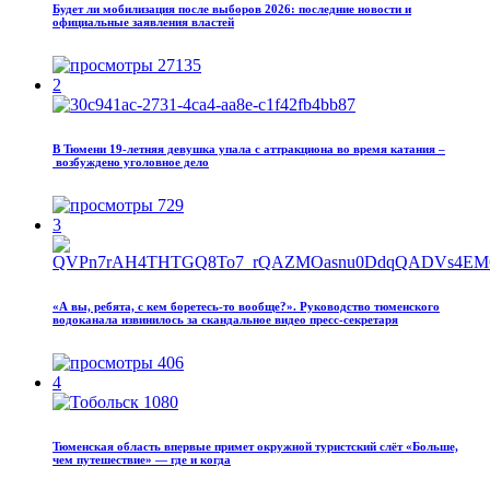
Будет ли мобилизация после выборов 2026: последние новости и
официальные заявления властей
27135
2
В Тюмени 19‑летняя девушка упала с аттракциона во время катания –
возбуждено уголовное дело
729
3
«А вы, ребята, с кем боретесь‑то вообще?». Руководство тюменского
водоканала извинилось за скандальное видео пресс-секретаря
406
4
Тюменская область впервые примет окружной туристский слёт «Больше,
чем путешествие» — где и когда