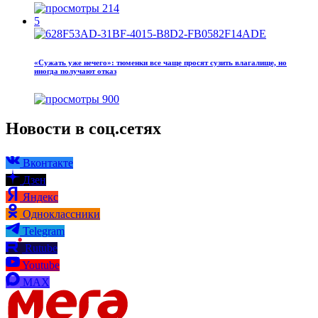
214
5
«Сужать уже нечего»: тюменки все чаще просят сузить влагалище, но
иногда получают отказ
900
Новости в соц.сетях
Вконтакте
Дзен
Яндекс
Одноклассники
Telegram
Rutube
Youtube
MAX