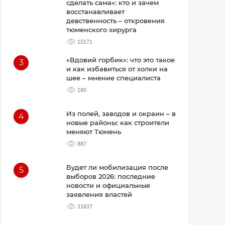
сделать сама»: кто и зачем
восстанавливает
девственность – откровения
тюменского хирурга
15171
«Вдовий горбик»: что это такое
3
и как избавиться от холки на
шее – мнение специалиста
180
Из полей, заводов и окраин – в
4
новые районы: как строители
меняют Тюмень
887
Будет ли мобилизация после
5
выборов 2026: последние
новости и официальные
заявления властей
31837