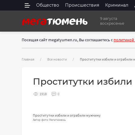
Общество
Происшествия
Криминал
9 августа
воскресенье
Посещая сайт megatyumen.ru, Вы соглашаетесь с
политикой
Главная
Все новости
Проститутки избили и ограбили 
Проститутки избили
1918
0
Проститутки избили и ограбили мужчину
Автор фото: Мегатюмень