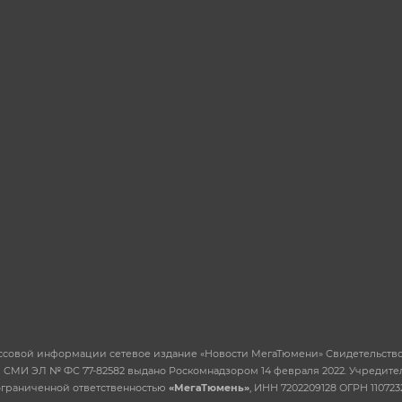
ссовой информации сетевое издание «Новости МегаТюмени» Свидетельство
 СМИ ЭЛ № ФС 77-82582 выдано Роскомнадзором 14 февраля 2022. Учредител
ограниченной ответственностью
«МегаТюмень»
, ИНН 7202209128 ОГРН 110723