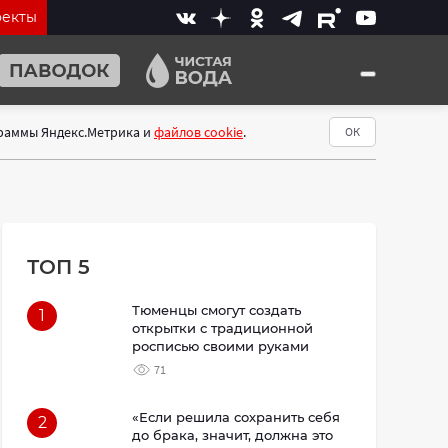
оекты
граммы Яндекс.Метрика и
файлов cookie
.
ОК
ТОП 5
Тюменцы смогут создать
1
открытки с традиционной
росписью своими руками
71
«Если решила сохранить себя
2
до брака, значит, должна это