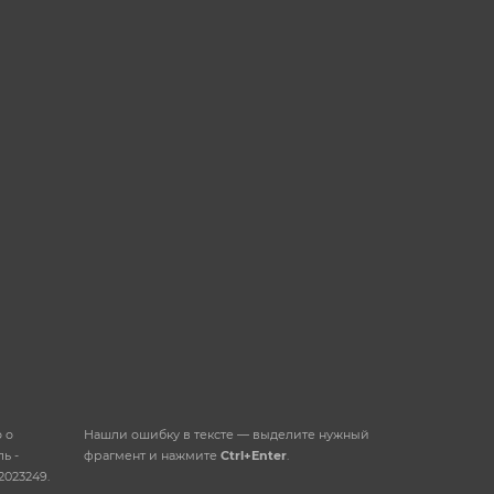
данных
ОТПРАВИТЬ
 о
Нашли ошибку в тексте — выделите нужный
ь -
фрагмент и нажмите
Ctrl+Enter
.
2023249.