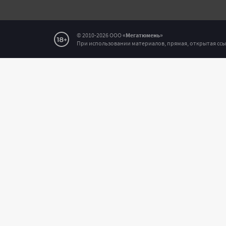
Соо
© 2010-2026 ООО
«Мегатюмень»
При использовании материалов, прямая, открытая ссы
Выде
В чё