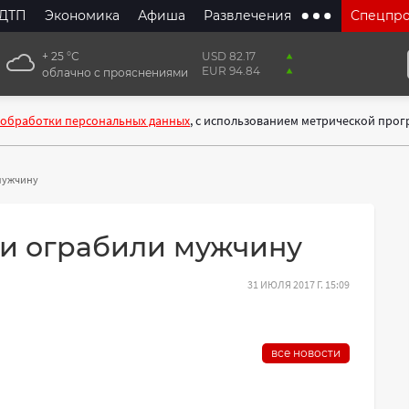
ДТП
Экономика
Афиша
Развлечения
Спецпр
+ 25 °С
USD 82.17
EUR 94.84
облачно с прояснениями
 обработки персональных данных
, с использованием метрической про
мужчину
 и ограбили мужчину
31 ИЮЛЯ 2017 Г. 15:09
все новости