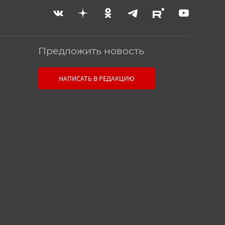
Предложить новость
Связь с редакцией
НАПИСАТЬ В РЕДАКЦИЮ
Оставьте свои настоящие
контактные данные, чтобы
редакция могла с вами связаться.
В случае необходимости,
гарантируем анонимность.
Ваш номер телефона или E-
mail:
Текст сообщения: