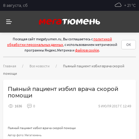
8 августа, сб
+ 21 °С
Посещая сайт megatyumen.ru, Вы соглашаетесь с
политикой
обработки персональных данных
, с использованием метрической
ОК
программы Яндекс.Метрика и
файлов cookie
.
Главная
Все новости
Пьяный пациент избил врача скорой
помощи
Пьяный пациент избил врача скорой
помощи
1636
0
5 ИЮЛЯ 2017 Г. 12:49
Пьяный пациент избил врача скорой помощи
Автор фото: Мегатюмень