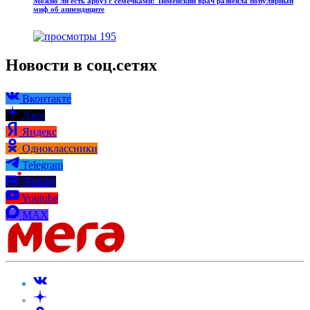
Можно ли есть арбуз с семечками: Тюменский врач развеяла популярный
миф об аппендиците
195
Новости в соц.сетях
Вконтакте
Дзен
Яндекс
Одноклассники
Telegram
Rutube
Youtube
MAX