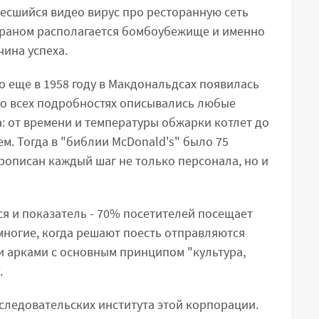
есшийся видео вирус про ресторанную сеть
ораном располагается бомбоубежище и именно
чина успеха.
то еще в 1958 году в Макдональдсах появилась
во всех подробностях описывались любые
: от времени и температуры обжарки котлет до
м. Тогда в "библии McDonald's" было 75
 прописан каждый шаг не только персонала, но и
я и показатель - 70% посетителей посещает
 многие, когда решают поесть отправляются
и арками с основным принципом "культура,
.
следовательских института этой корпорации.