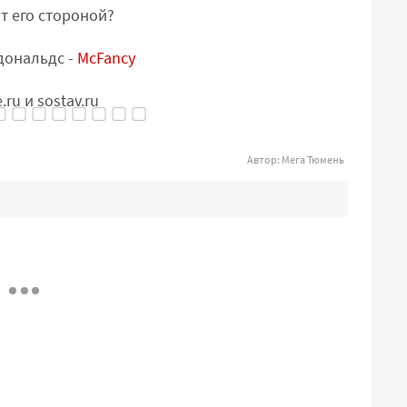
т его стороной?
дональдс -
McFancy
u и sostav.ru
Автор:
Мега Тюмень