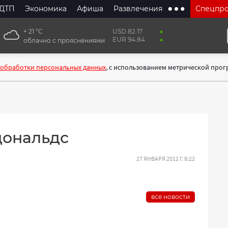
ДТП
Экономика
Афиша
Развлечения
Спецпр
+ 21 °С
USD 82.17
EUR 94.84
облачно с прояснениями
 обработки персональных данных
, с использованием метрической про
дональдс
27 ЯНВАРЯ 2012 Г. 8:22
все новости