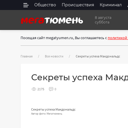
Общество
Происшествия
Криминал
8 августа
суббота
Посещая сайт megatyumen.ru, Вы соглашаетесь с
политикой
Главная
Все новости
Секреты успеха Макдональдс
Секреты успеха Мак
2175
0
Секреты успеха Макдональдс
Автор фото: Мегатюмень