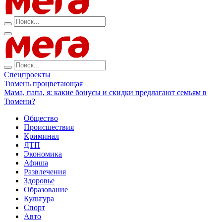
Спецпроекты
Тюмень процветающая
Мама, папа, я: какие бонусы и скидки предлагают семьям в
Тюмени?
Общество
Происшествия
Криминал
ДТП
Экономика
Афиша
Развлечения
Здоровье
Образование
Культура
Спорт
Авто