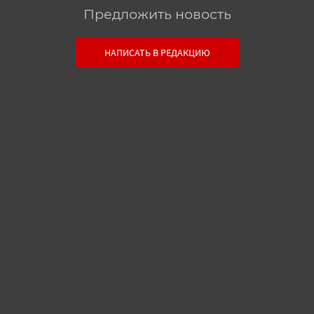
Предложить новость
Связь с редакцией
НАПИСАТЬ В РЕДАКЦИЮ
Оставьте свои настоящие контактные данные,
чтобы редакция могла с вами связаться. В случае
необходимости, гарантируем анонимность.
Ваш номер телефона или E-mail:
Текст сообщения: