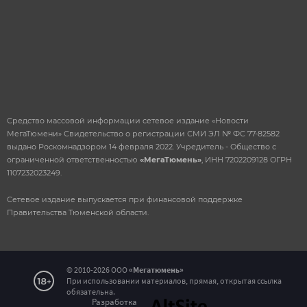
Средство массовой информации сетевое издание «Новости
МегаТюмени» Свидетельство о регистрации СМИ ЭЛ № ФС 77-82582
выдано Роскомнадзором 14 февраля 2022. Учредитель - Общество с
ограниченной ответственностью
«МегаТюмень»
, ИНН 7202209128 ОГРН
1107232023249.
Сетевое издание выпускается при финансовой поддержке
Правительства Тюменской области.
© 2010-2026 ООО
«Мегатюмень»
При использовании материалов, прямая, открытая ссылка
Сообщение об ошибке на
обязательна.
Разработка