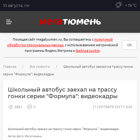
10 августа, пн
+ 19 °С
Посещая сайт megatyumen.ru, Вы соглашаетесь с
политикой
обработки персональных данных
, с использованием метрической
ОК
программы Яндекс.Метрика и
файлов cookie
.
Главная
Все новости
Школьный автобус заехал на трассу гонки
серии "Формула": видеокадры
Школьный автобус заехал на трассу
гонки серии "Формула": видеокадры
1811
0
17 СЕНТЯБРЯ 2017 Г. 9:04
Школьный автобус заехал на трассу гонки серии "Формула": видеокадры
Автор фото: Мегатюмень