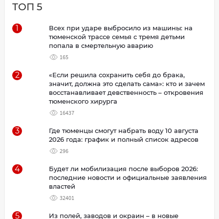
ТОП 5
1
Всех при ударе выбросило из машины: на
тюменской трассе семья с тремя детьми
попала в смертельную аварию
165
2
«Если решила сохранить себя до брака,
значит, должна это сделать сама»: кто и зачем
восстанавливает девственность – откровения
тюменского хирурга
16437
3
Где тюменцы смогут набрать воду 10 августа
2026 года: график и полный список адресов
296
4
Будет ли мобилизация после выборов 2026:
последние новости и официальные заявления
властей
32401
5
Из полей, заводов и окраин – в новые