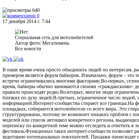
640
0
17 декабря 2014 г. 7:44
Социальная сеть для мотолюбителей
Автор фото: Мегатюмень
Все новости
В наше время очень просто объединить людей по интересам, ра
примером является форум байкеров. Изначально, форум – это 
встречи ограничивались многими факторами.Во-первых, сезонно
время, байкеры обычно занимаются своими «гражданскими» дела
правило происходят редко.Во-вторых, многие люди ограничен
близких по духу людей.В-третьих, ограниченное число людей, 
информацией.Интернет-сообщества стирают все границы.На фор
площадках, собираются мотолюбители со всего мира. Это сти
структурированы, поэтому не возникнет никаких проблем с по
моделей или список автошкол конкретного региона, выдающих 
переписку по конкретной теме можно отследить и ответить в 
фестиваль.Функционал таких интернет-сообществ позволяет р
аудиторию потенциальных покупателей. Продажи происходят н