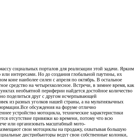
массу социальных порталов для реализации этой задачи. Ярким
 или интересами. Но до создания глобальной паутины, их
м коне наиболее силен с апреля по октябрь. В остальное
ое средство на четырехколесное. Встречи, в зимнее время, как
пунктах необъятной периферии найдется достойное количество
обно поделиться друг с другом исчерпывающей
век из разных уголков нашей страны, а на мультиязычных
нформации.Все обсуждения на форуме отлично
еннее устройство мотоцикла, технические характеристики
ся отсутствие привязки ко времени, потому что всю
рече или организовать масштабный мото-
 размещают свои мотоциклы на продажу, охватывая большую
ициальные дистрибьюторы ведут свои собственные колонки,