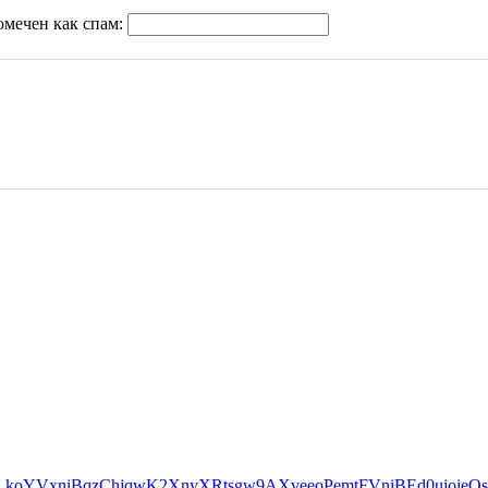
омечен как спам: