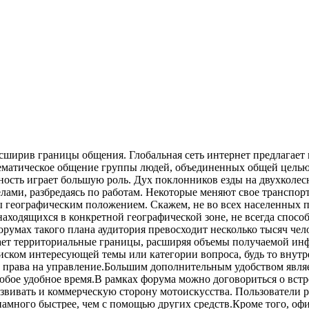
сширив границы общения. Глобальная сеть интернет предлагает 
тематическое общение группы людей, объединенных общей целью
сть играет большую роль. Дух поклонников езды на двухколесно
ми, разбредаясь по работам. Некоторые меняют свое транспортн
ы географическим положением. Скажем, не во всех населенных 
находящихся в конкретной географической зоне, не всегда спос
умах такого плана аудитория превосходит несколько тысяч чело
рает территориальные границы, расширяя объемы получаемой и
иском интересующей темы или категории вопроса, будь то внутр
права на управление.Большим дополнительным удобством являет
любое удобное время.В рамках форума можно договориться о вст
азвивать и коммерческую сторону мотоискусства. Пользователи
амного быстрее, чем с помощью других средств.Кроме того, оф