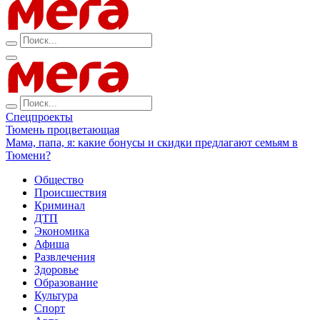
Спецпроекты
Тюмень процветающая
Мама, папа, я: какие бонусы и скидки предлагают семьям в
Тюмени?
Общество
Происшествия
Криминал
ДТП
Экономика
Афиша
Развлечения
Здоровье
Образование
Культура
Спорт