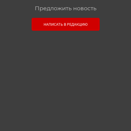
Предложить новость
Связь с редакцией
НАПИСАТЬ В РЕДАКЦИЮ
Оставьте свои настоящие контактные данные,
чтобы редакция могла с вами связаться. В случае
необходимости, гарантируем анонимность.
Ваш номер телефона или E-mail:
Текст сообщения: