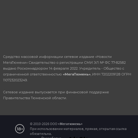
Средство массовой информации сетевое издание «Новости
МегаТюмени» Свидетельство о регистрации СМИ ЭЛ № ФС 77-82582
выдано Роскомнадзором 14 февраля 2022. Учредитель - Общество с
ограниченной ответственностью
«МегаТюмень»
, ИНН 7202209128 ОГРН
1107232023249.
Сетевое издание выпускается при финансовой поддержке
Правительства Тюменской области.
© 2010-2026 ООО
«Мегатюмень»
При использовании материалов, прямая, открытая ссылка
Сообщение об ошибке на
обязательна.