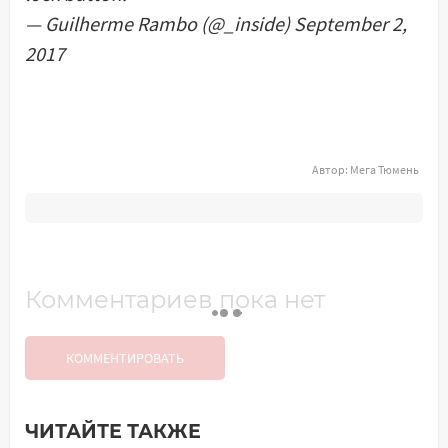
— Guilherme Rambo (@_inside)
September 2,
2017
Автор:
Мега Тюмень
Комментариев пока нет
КОММЕНТИРОВАТЬ
ЧИТАЙТЕ ТАКЖЕ
Добавить комментарий