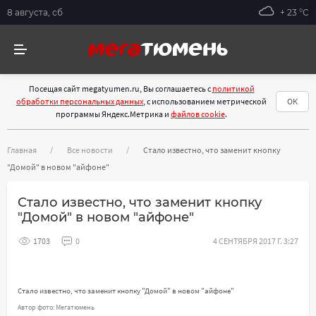
8 августа, сб
+ 23 °С
Посещая сайт megatyumen.ru, Вы соглашаетесь с
политикой
обработки персональных данных
, с использованием метрической
ОК
программы Яндекс.Метрика и
файлов cookie
.
Главная
Все новости
Стало известно, что заменит кнопку
"Домой" в новом "айфоне"
Стало известно, что заменит кнопку
"Домой" в новом "айфоне"
1703
0
4 СЕНТЯБРЯ 2017 Г. 3:27
Стало известно, что заменит кнопку "Домой" в новом "айфоне"
Автор фото: Мегатюмень