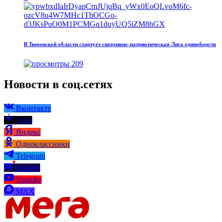
В Тюменской области стартует спортивно-патриотическая Лига единоборств
209
Новости в соц.сетях
Вконтакте
Дзен
Яндекс
Одноклассники
Telegram
Rutube
Youtube
MAX