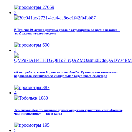
27059
2
В Тюмени 19‑летняя девушка упала с аттракциона во время катания –
возбуждено уголовное дело
690
3
«А вы, ребята, с кем боретесь‑то вообще?». Руководство тюменского
водоканала извинилось за скандальное видео пресс-секретаря
387
4
Тюменская область впервые примет окружной туристский слёт «Больше,
чем путешествие» — где и когда
195
5