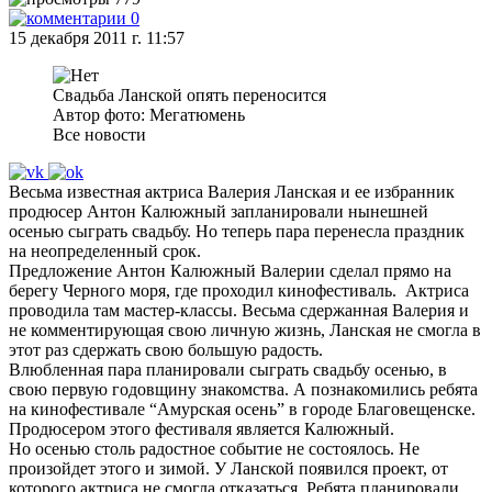
0
15 декабря 2011 г. 11:57
Свадьба Ланской опять переносится
Автор фото: Мегатюмень
Все новости
Весьма известная актриса Валерия Ланская и ее избранник
продюсер Антон Калюжный запланировали нынешней
осенью сыграть свадьбу. Но теперь пара перенесла праздник
на неопределенный срок.
Предложение Антон Калюжный Валерии сделал прямо на
берегу Черного моря, где проходил кинофестиваль. Актриса
проводила там мастер-классы. Весьма сдержанная Валерия и
не комментирующая свою личную жизнь, Ланская не смогла в
этот раз сдержать свою большую радость.
Влюбленная пара планировали сыграть свадьбу осенью, в
свою первую годовщину знакомства. А познакомились ребята
на кинофестивале “Амурская осень” в городе Благовещенске.
Продюсером этого фестиваля является Калюжный.
Но осенью столь радостное событие не состоялось. Не
произойдет этого и зимой. У Ланской появился проект, от
которого актриса не смогла отказаться. Ребята планировали