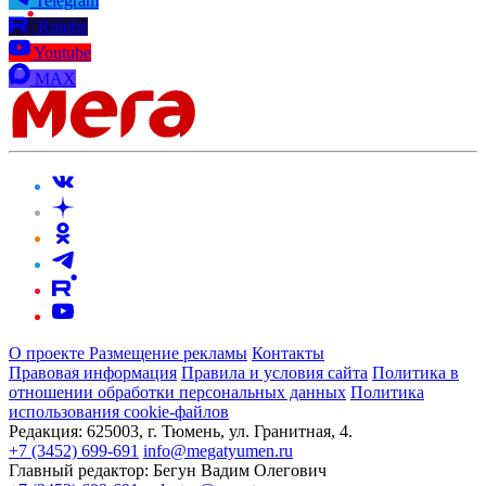
Telegram
Rutube
Youtube
MAX
О проекте
Размещение рекламы
Контакты
Правовая информация
Правила и условия сайта
Политика в
отношении обработки персональных данных
Политика
использования cookie-файлов
Редакция:
625003, г. Тюмень, ул. Гранитная, 4.
+7 (3452) 699-691
info@megatyumen.ru
Главный редактор:
Бегун Вадим Олегович