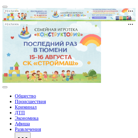
РЕКЛАМА
РЕКЛАМА
Общество
Происшествия
Криминал
ДТП
Экономика
Афиша
Развлечения