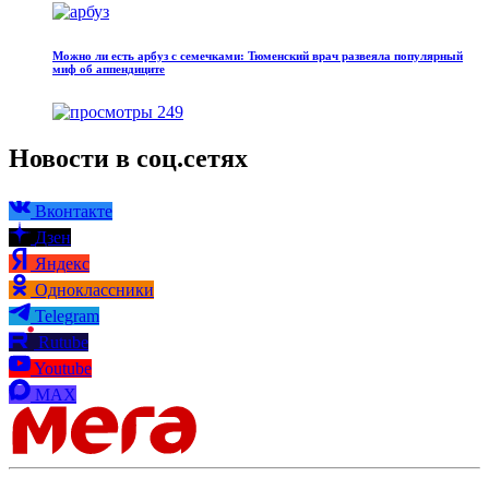
Можно ли есть арбуз с семечками: Тюменский врач развеяла популярный
миф об аппендиците
249
Новости в соц.сетях
Вконтакте
Дзен
Яндекс
Одноклассники
Telegram
Rutube
Youtube
MAX