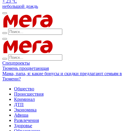
+ 23 °С
небольшой дождь
Спецпроекты
Тюмень процветающая
Мама, папа, я: какие бонусы и скидки предлагают семьям в
Тюмени?
Общество
Происшествия
Криминал
ДТП
Экономика
Афиша
Развлечения
Здоровье
Образование