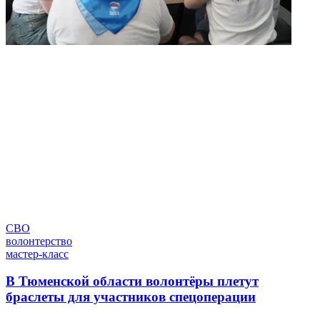
СВО
волонтерство
мастер-класс
В Тюменской области волонтёры плетут
браслеты для участников спецоперации