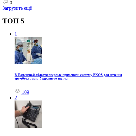
0
Загрузить ещё
ТОП 5
1
В Тюменской области впервые применили систему EKOS для лечения
тромбоза аорто-бедренного шунта
109
2