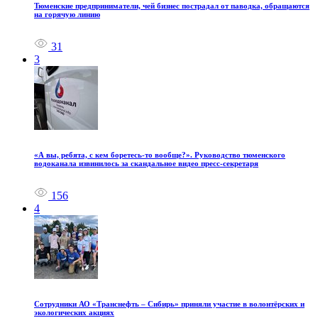
Тюменские предприниматели, чей бизнес пострадал от паводка, обращаются
на горячую линию
31
3
«А вы, ребята, с кем боретесь‑то вообще?». Руководство тюменского
водоканала извинилось за скандальное видео пресс-секретаря
156
4
Сотрудники АО «Транснефть – Сибирь» приняли участие в волонтёрских и
экологических акциях