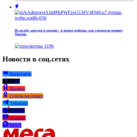
Из полей, заводов и окраин – в новые районы: как строители меняют
Тюмень
3196
Новости в соц.сетях
Вконтакте
Дзен
Яндекс
Одноклассники
Telegram
Rutube
Youtube
MAX