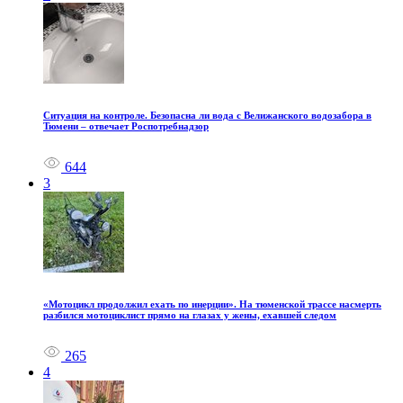
Ситуация на контроле. Безопасна ли вода с Велижанского водозабора в
Тюмени – отвечает Роспотребнадзор
644
3
«Мотоцикл продолжил ехать по инерции». На тюменской трассе насмерть
разбился мотоциклист прямо на глазах у жены, ехавшей следом
265
4