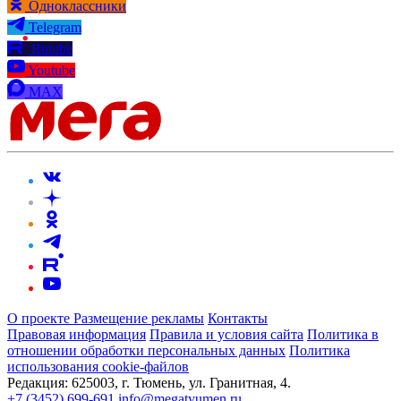
Одноклассники
Telegram
Rutube
Youtube
MAX
О проекте
Размещение рекламы
Контакты
Правовая информация
Правила и условия сайта
Политика в
отношении обработки персональных данных
Политика
использования cookie-файлов
Редакция:
625003, г. Тюмень, ул. Гранитная, 4.
+7 (3452) 699-691
info@megatyumen.ru