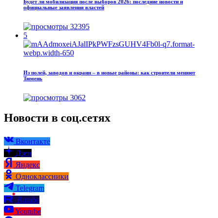
Будет ли мобилизация после выборов 2026: последние новости и
официальные заявления властей
32395
5
Из полей, заводов и окраин – в новые районы: как строители меняют
Тюмень
3062
Новости в соц.сетях
Вконтакте
Дзен
Яндекс
Одноклассники
Telegram
Rutube
Youtube