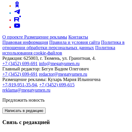
О проекте
Размещение рекламы
Контакты
Правовая информация
Правила и условия сайта
Политика в
отношении обработки персональных данных
Политика
использования cookie-файлов
Редакция:
625003, г. Тюмень, ул. Гранитная, 4.
+7 (3452) 699-691
info@megatyumen.ru
Главный редактор:
Бегун Вадим Олегович
+7 (3452) 699-691
redactor@megatyumen.ru
Размещение рекламы:
Кухарь Мария Ильинична
+7-919-951-35-94
,
+7 (3452) 699-615
reklama@megatyumen.ru
Предложить новость
Написать в редакцию
Связь с редакцией