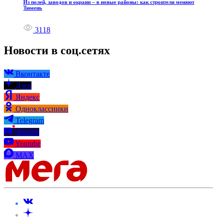
Из полей, заводов и окраин – в новые районы: как строители меняют
Тюмень
3118
Новости в соц.сетях
Вконтакте
Дзен
Яндекс
Одноклассники
Telegram
Rutube
Youtube
MAX