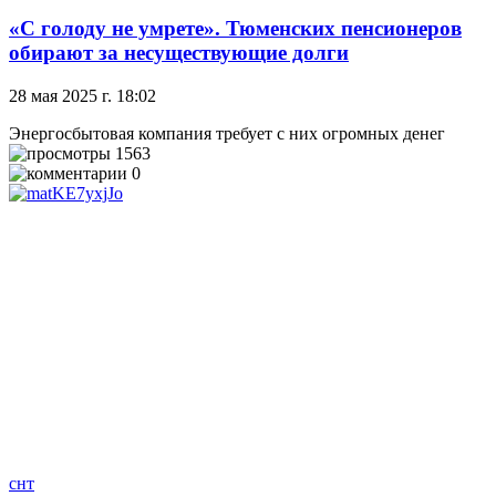
«С голоду не умрете». Тюменских пенсионеров
обирают за несуществующие долги
28 мая 2025 г. 18:02
Энергосбытовая компания требует с них огромных денег
1563
0
снт