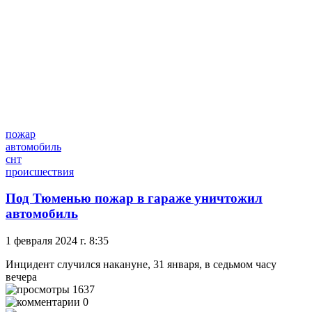
пожар
автомобиль
снт
происшествия
Под Тюменью пожар в гараже уничтожил
автомобиль
1 февраля 2024 г. 8:35
Инцидент случился накануне, 31 января, в седьмом часу
вечера
1637
0