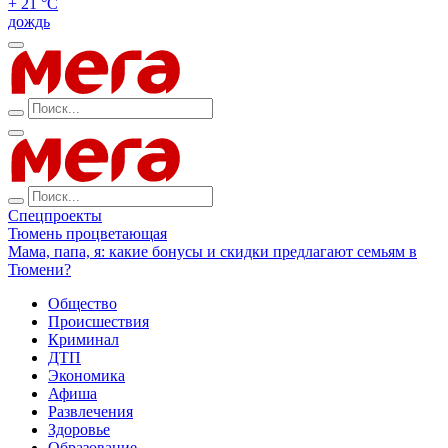
+ 21 °С
дождь
Спецпроекты
Тюмень процветающая
Мама, папа, я: какие бонусы и скидки предлагают семьям в
Тюмени?
Общество
Происшествия
Криминал
ДТП
Экономика
Афиша
Развлечения
Здоровье
Образование