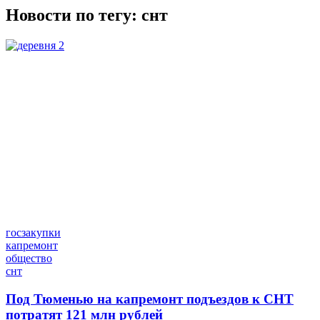
Новости по тегу:
снт
госзакупки
капремонт
общество
снт
Под Тюменью на капремонт подъездов к СНТ
потратят 121 млн рублей