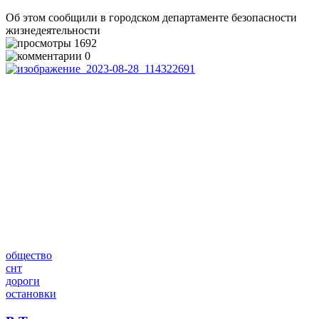
Об этом сообщили в городском департаменте безопасности
жизнедеятельности
1692
0
общество
снт
дороги
остановки