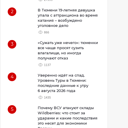
В Тюмени 19‑летняя девушка
2
упала с аттракциона во время
катания – возбуждено
уголовное дело
866
«Сужать уже нечего»: тюменки
3
все чаще просят сузить
влагалище, но иногда
получают отказ
1137
Уверенно идёт на спад.
4
Уровень Туры в Тюмени:
последние данные к утру
6 августа 2026 года
1435
Почему ВСУ атакуют склады
5
Wildberries: что стоит за
ударами и какие последствия
это несет для экономики