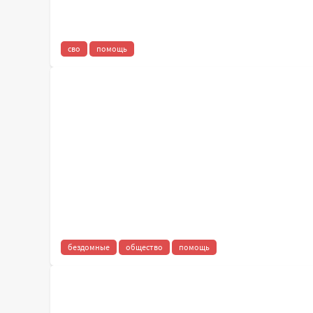
сво
помощь
бездомные
общество
помощь