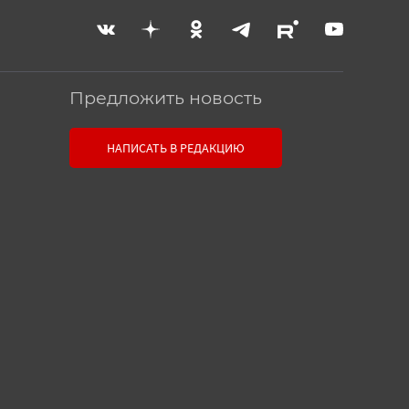
Предложить новость
Связь с редакцией
НАПИСАТЬ В РЕДАКЦИЮ
Оставьте свои настоящие
контактные данные, чтобы
редакция могла с вами связаться.
В случае необходимости,
гарантируем анонимность.
Ваш номер телефона или E-
mail:
Текст сообщения: