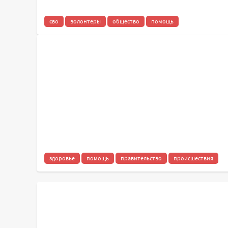
сво
волонтеры
общество
помощь
здоровье
помощь
правительство
происшествия