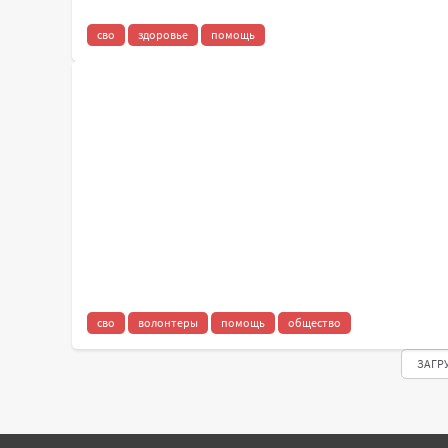
сво
здоровье
помощь
сво
волонтеры
помощь
общество
ЗАГР