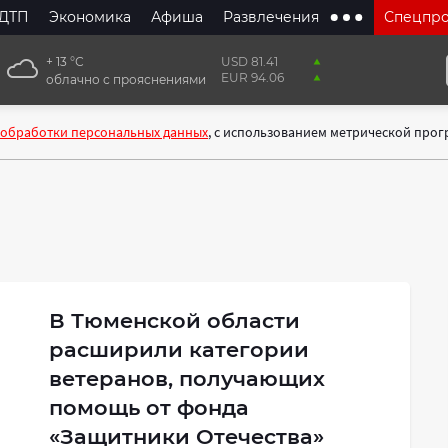
ДТП
Экономика
Афиша
Развлечения
Спецпр
+ 13 °С
USD 81.41
EUR 94.06
облачно с прояснениями
 обработки персональных данных
, с использованием метрической про
В Тюменской области
расширили категории
ветеранов, получающих
помощь от фонда
«Защитники Отечества»