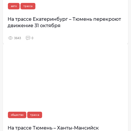
авто
трасса
На трассе Екатеринбург – Тюмень перекроют
движение 31 октября
3643
0
общество
трасса
На трассе Тюмень – Ханты-Мансийск