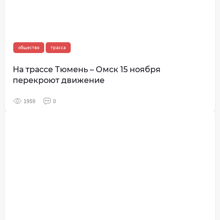
общество
трасса
На трассе Тюмень – Омск 15 ноября
перекроют движение
1959
0