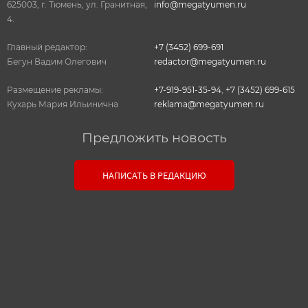
625003, г. Тюмень, ул. Гранитная,
info@megatyumen.ru
4.
Главный редактор:
+7 (3452) 699-691
Бегун Вадим Олегович
redactor@megatyumen.ru
Размещение рекламы:
+7-919-951-35-94
,
+7 (3452) 699-615
Кухарь Мария Ильинична
reklama@megatyumen.ru
Предложить новость
Связь с редакцией
НАПИСАТЬ В РЕДАКЦИЮ
Оставьте свои настоящие контактные данные,
чтобы редакция могла с вами связаться. В случае
необходимости, гарантируем анонимность.
Ваш номер телефона или E-mail:
Текст сообщения: