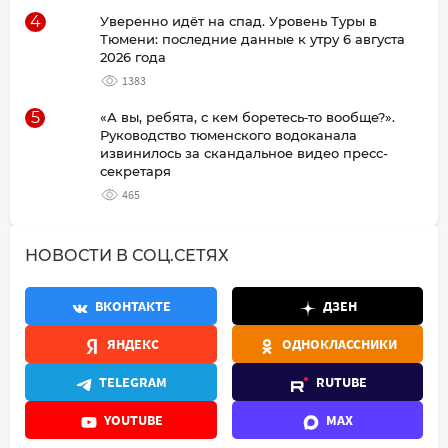
4
Уверенно идёт на спад. Уровень Туры в
Тюмени: последние данные к утру 6 августа
2026 года
1383
5
«А вы, ребята, с кем боретесь‑то вообще?».
Руководство тюменского водоканала
извинилось за скандальное видео пресс-
секретаря
465
НОВОСТИ В СОЦ.СЕТЯХ
ВКОНТАКТЕ
ДЗЕН
ЯНДЕКС
ОДНОКЛАССНИКИ
TELEGRAM
RUTUBE
YOUTUBE
MAX